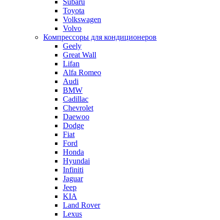
Subaru
Toyota
Volkswagen
Volvo
Компрессоры для кондиционеров
Geely
Great Wall
Lifan
Alfa Romeo
Audi
BMW
Cadillac
Chevrolet
Daewoo
Dodge
Fiat
Ford
Honda
Hyundai
Infiniti
Jaguar
Jeep
KIA
Land Rover
Lexus