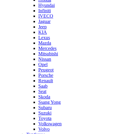
Hyundai
Infiniti
IVECO
Jaguar
Jeep
KIA
Lexus
Mazda
Mercedes
Mitsubishi
Nissan
Opel
Peugeot
Porsche
Renault
Saab
Seat
Skoda
Ssang Yong
Subaru
Suzuki
Toyota
Volkswagen
Volvo