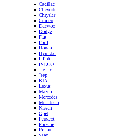
Cadillac
Chevrolet
Chrysler
Citroen
Daewoo
Dodge
Fiat
Ford
Honda
Hyundai
Infiniti
IVECO
Jaguar
Jeep
KIA
Lexus
Mazda
Mercedes
Mitsubishi
Nissan
Opel
Peugeot
Porsche
Renault
Saab