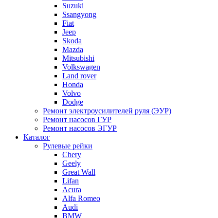
Suzuki
Ssangyong
Fiat
Jeep
Skoda
Mazda
Mitsubishi
Volkswagen
Land rover
Honda
Volvo
Dodge
Ремонт электроусилителей руля (ЭУР)
Ремонт насосов ГУР
Ремонт насосов ЭГУР
Каталог
Рулевые рейки
Chery
Geely
Great Wall
Lifan
Acura
Alfa Romeo
Audi
BMW