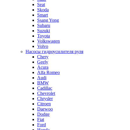
Seat
Skoda
Smart
Ssang Yong
Subaru
Suzuki
Toyota
Volkswagen
Volvo
Насосы гидроусилителя руля
Chery
Geely
Acura
Alfa Romeo
Audi
BMW
Cadillac
Chevrolet
Chrysler
Citroen
Daewoo
Dodge
Fiat
Ford
Honda