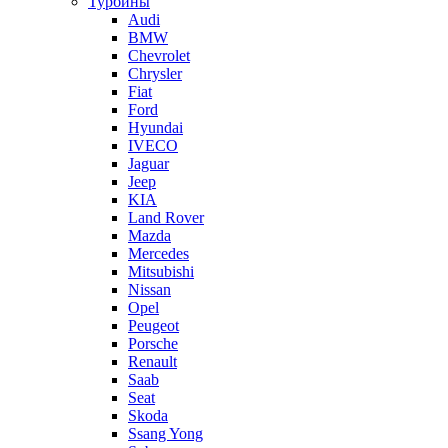
Турбины
Audi
BMW
Chevrolet
Chrysler
Fiat
Ford
Hyundai
IVECO
Jaguar
Jeep
KIA
Land Rover
Mazda
Mercedes
Mitsubishi
Nissan
Opel
Peugeot
Porsche
Renault
Saab
Seat
Skoda
Ssang Yong