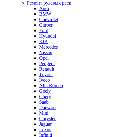
Ремонт рулевых реек
Audi
BMW
Chevrolet
Citroen
Ford
Hyundai
KIA
Mercedes
Nissan
Opel
Peugeot
Renault
Toyota
Iveco
Alfa Romeo
Geely
Chery
Saab
Daewoo
Mini
Chrysler
Jaguar
Lexus
Infiniti