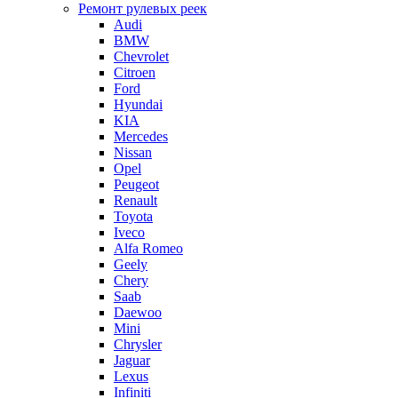
Ремонт рулевых реек
Audi
BMW
Chevrolet
Citroen
Ford
Hyundai
KIA
Mercedes
Nissan
Opel
Peugeot
Renault
Toyota
Iveco
Alfa Romeo
Geely
Chery
Saab
Daewoo
Mini
Chrysler
Jaguar
Lexus
Infiniti