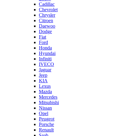
Cadillac
Chevrolet
Chrysler
Citroen
Daewoo
Dodge
Fiat
Ford
Honda
Hyundai
Infiniti
IVECO
Jaguar
Jeep
KIA
Lexus
Mazda
Mercedes
Mitsubishi
Nissan
Opel
Peugeot
Porsche
Renault
Saab