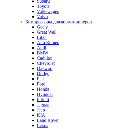
Subaru
Toyota
Volkswagen
Volvo
Компрессоры для кондиционеров
Geely
Great Wall
Lifan
Alfa Romeo
Audi
BMW
Cadillac
Chevrolet
Daewoo
Dodge
Fiat
Ford
Honda
Hyundai
Infiniti
Jaguar
Jeep
KIA
Land Rover
Lexus