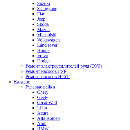
Suzuki
Ssangyong
Fiat
Jeep
Skoda
Mazda
Mitsubishi
Volkswagen
Land rover
Honda
Volvo
Dodge
Ремонт электроусилителей руля (ЭУР)
Ремонт насосов ГУР
Ремонт насосов ЭГУР
Каталог
Рулевые рейки
Chery
Geely
Great Wall
Lifan
Acura
Alfa Romeo
Audi
BMW