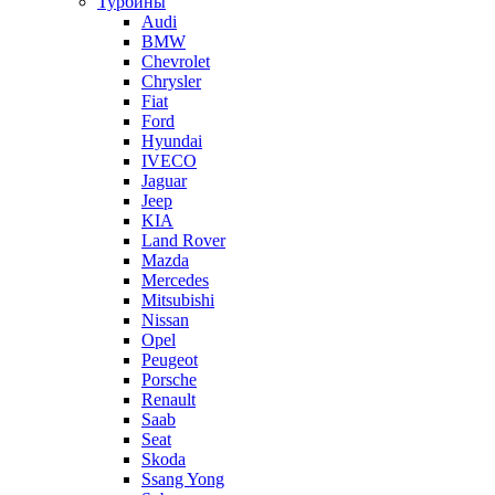
Турбины
Audi
BMW
Chevrolet
Chrysler
Fiat
Ford
Hyundai
IVECO
Jaguar
Jeep
KIA
Land Rover
Mazda
Mercedes
Mitsubishi
Nissan
Opel
Peugeot
Porsche
Renault
Saab
Seat
Skoda
Ssang Yong