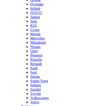
Hyundai
Infiniti
IVECO
Jaguar
Jeep
KIA
Lexus
Mazda
Mercedes
Mitsubishi
Nissan
Opel
Peugeot
Porsche
Renault
Saab
Seat
Skoda
Ssang Yong
Subaru
Suzuki
Toyota
Volkswagen
Volvo