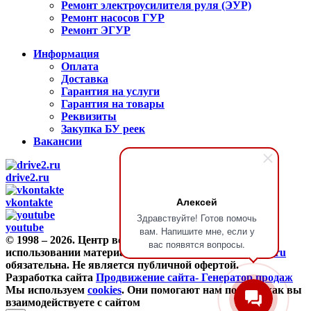
Ремонт электроусилителя руля (ЭУР)
Ремонт насосов ГУР
Ремонт ЭГУР
Информация
Оплата
Доставка
Гарантия на услуги
Гарантия на товары
Реквизиты
Закупка БУ реек
Вакансии
drive2.ru
Алексей
vkontakte
Здравствуйте! Готов помочь
youtube
вам. Напишите мне, если у
© 1998 – 2026. Центр восстановления Reikanen. При
вас появятся вопросы.
использовании материалов сайта ссылка на
reikanen.ru
обязательна. Не является публичной офертой.
Разработка сайта
Продвижение сайта- Генератор продаж
Мы используем
cookies
. Они помогают нам понять, как вы
взаимодействуете с сайтом