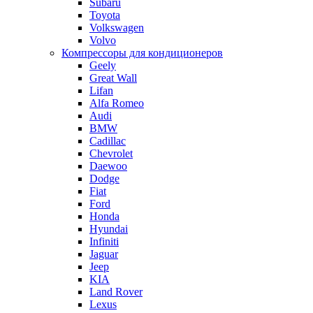
Subaru
Toyota
Volkswagen
Volvo
Компрессоры для кондиционеров
Geely
Great Wall
Lifan
Alfa Romeo
Audi
BMW
Cadillac
Chevrolet
Daewoo
Dodge
Fiat
Ford
Honda
Hyundai
Infiniti
Jaguar
Jeep
KIA
Land Rover
Lexus