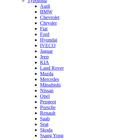
Турбины
Audi
BMW
Chevrolet
Chrysler
Fiat
Ford
Hyundai
IVECO
Jaguar
Jeep
KIA
Land Rover
Mazda
Mercedes
Mitsubishi
Nissan
Opel
Peugeot
Porsche
Renault
Saab
Seat
Skoda
Ssang Yong