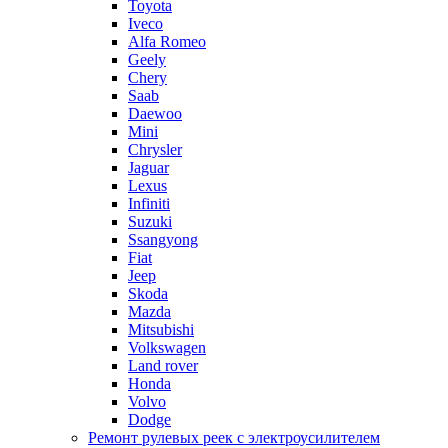
Toyota
Iveco
Alfa Romeo
Geely
Chery
Saab
Daewoo
Mini
Chrysler
Jaguar
Lexus
Infiniti
Suzuki
Ssangyong
Fiat
Jeep
Skoda
Mazda
Mitsubishi
Volkswagen
Land rover
Honda
Volvo
Dodge
Ремонт рулевых реек с электроусилителем