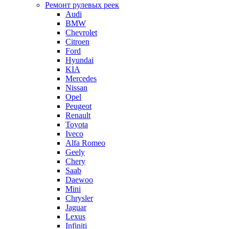
Ремонт рулевых реек
Audi
BMW
Chevrolet
Citroen
Ford
Hyundai
KIA
Mercedes
Nissan
Opel
Peugeot
Renault
Toyota
Iveco
Alfa Romeo
Geely
Chery
Saab
Daewoo
Mini
Chrysler
Jaguar
Lexus
Infiniti