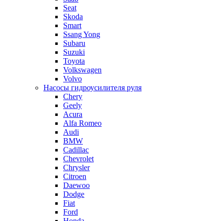
Seat
Skoda
Smart
Ssang Yong
Subaru
Suzuki
Toyota
Volkswagen
Volvo
Насосы гидроусилителя руля
Chery
Geely
Acura
Alfa Romeo
Audi
BMW
Cadillac
Chevrolet
Chrysler
Citroen
Daewoo
Dodge
Fiat
Ford
Honda