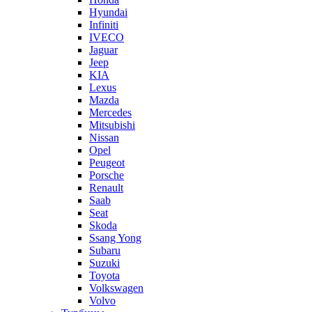
Hyundai
Infiniti
IVECO
Jaguar
Jeep
KIA
Lexus
Mazda
Mercedes
Mitsubishi
Nissan
Opel
Peugeot
Porsche
Renault
Saab
Seat
Skoda
Ssang Yong
Subaru
Suzuki
Toyota
Volkswagen
Volvo