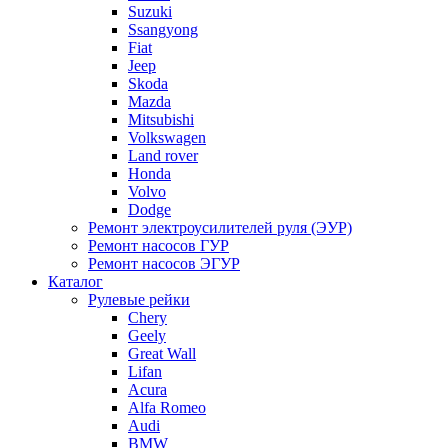
Suzuki
Ssangyong
Fiat
Jeep
Skoda
Mazda
Mitsubishi
Volkswagen
Land rover
Honda
Volvo
Dodge
Ремонт электроусилителей руля (ЭУР)
Ремонт насосов ГУР
Ремонт насосов ЭГУР
Каталог
Рулевые рейки
Chery
Geely
Great Wall
Lifan
Acura
Alfa Romeo
Audi
BMW