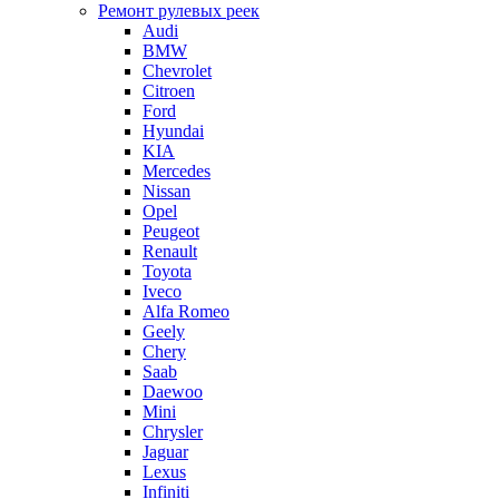
Ремонт рулевых реек
Audi
BMW
Chevrolet
Citroen
Ford
Hyundai
KIA
Mercedes
Nissan
Opel
Peugeot
Renault
Toyota
Iveco
Alfa Romeo
Geely
Chery
Saab
Daewoo
Mini
Chrysler
Jaguar
Lexus
Infiniti