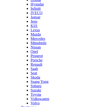
Hyundai
Infiniti
IVECO
Jaguar
Jeep
KIA
Lexus
Mazda
Mercedes
Mitsubishi
Nissan
Opel
Peugeot
Porsche
Renault
Saab
Seat
Skoda
Ssang Yong
Subaru
Suzuki
Toyota
Volkswagen
Volvo