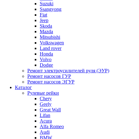
Suzuki
Ssangyong
Fiat
Jeep
Skoda
Mazda
Mitsubishi
Volkswagen
Land rover
Honda
Volvo
Dodge
Ремонт электроусилителей руля (ЭУР)
Ремонт насосов ГУР
Ремонт насосов ЭГУР
Каталог
Рулевые рейки
Chery
Geely
Great Wall
Lifan
Acura
Alfa Romeo
Audi
BMW