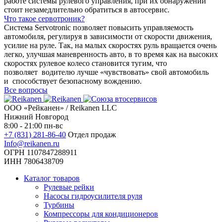
работе системы рулевого управления, при их обнаружении
стоит незамедлительно обратиться в автосервис.
Что такое сервотроник?
Система Servotronic позволяет повысить управляемость
автомобиля, регулируя в зависимости от скорости движения,
усилие на руле. Так, на малых скоростях руль вращается очень
легко, улучшая маневренность авто, в то время как на высоких
скоростях рулевое колесо становится тугим, что
позволяет водителю лучше «чувствовать» свой автомобиль
и способствует безопасному вождению.
Все вопросы
ООО «Рейканен» / Reikanen LLC
Нижний Новгород
8:00 - 21:00 пн-вс
+7 (831) 281-86-40
Отдел продаж
Info@reikanen.ru
ОГРН 1107847288911
ИНН 7806438709
Каталог товаров
Рулевые рейки
Насосы гидроусилителя руля
Турбины
Компрессоры для кондиционеров