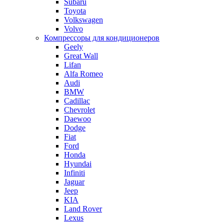
Subaru
Toyota
Volkswagen
Volvo
Компрессоры для кондиционеров
Geely
Great Wall
Lifan
Alfa Romeo
Audi
BMW
Cadillac
Chevrolet
Daewoo
Dodge
Fiat
Ford
Honda
Hyundai
Infiniti
Jaguar
Jeep
KIA
Land Rover
Lexus