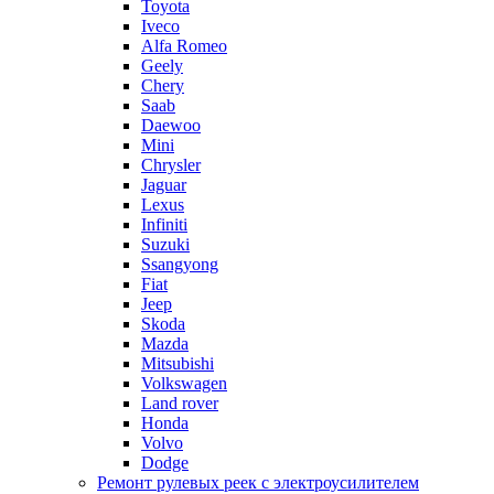
Toyota
Iveco
Alfa Romeo
Geely
Chery
Saab
Daewoo
Mini
Chrysler
Jaguar
Lexus
Infiniti
Suzuki
Ssangyong
Fiat
Jeep
Skoda
Mazda
Mitsubishi
Volkswagen
Land rover
Honda
Volvo
Dodge
Ремонт рулевых реек с электроусилителем