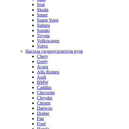
Seat
Skoda
Smart
Ssang Yong
Subaru
Suzuki
Toyota
Volkswagen
Volvo
Насосы гидроусилителя руля
Chery
Geely
Acura
Alfa Romeo
Audi
BMW
Cadillac
Chevrolet
Chrysler
Citroen
Daewoo
Dodge
Fiat
Ford
Honda