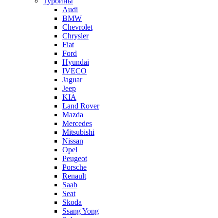
Турбины
Audi
BMW
Chevrolet
Chrysler
Fiat
Ford
Hyundai
IVECO
Jaguar
Jeep
KIA
Land Rover
Mazda
Mercedes
Mitsubishi
Nissan
Opel
Peugeot
Porsche
Renault
Saab
Seat
Skoda
Ssang Yong