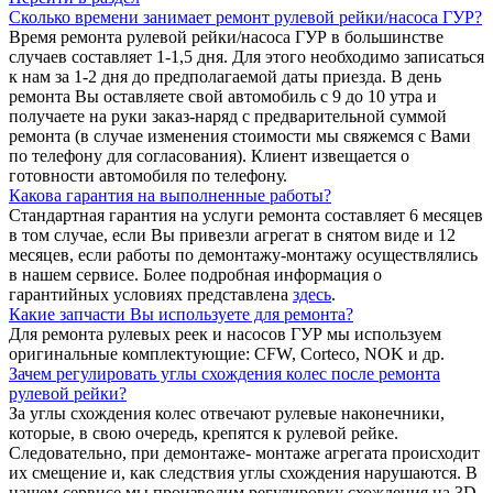
Сколько времени занимает ремонт рулевой рейки/насоса ГУР?
Время ремонта рулевой рейки/насоса ГУР в большинстве
случаев составляет 1-1,5 дня. Для этого необходимо записаться
к нам за 1-2 дня до предполагаемой даты приезда. В день
ремонта Вы оставляете свой автомобиль с 9 до 10 утра и
получаете на руки заказ-наряд с предварительной суммой
ремонта (в случае изменения стоимости мы свяжемся с Вами
по телефону для согласования). Клиент извещается о
готовности автомобиля по телефону.
Какова гарантия на выполненные работы?
Стандартная гарантия на услуги ремонта составляет 6 месяцев
в том случае, если Вы привезли агрегат в снятом виде и 12
месяцев, если работы по демонтажу-монтажу осуществлялись
в нашем сервисе. Более подробная информация о
гарантийных условиях представлена
здесь
.
Какие запчасти Вы используете для ремонта?
Для ремонта рулевых реек и насосов ГУР мы используем
оригинальные комплектующие: CFW, Corteco, NOK и др.
Зачем регулировать углы схождения колес после ремонта
рулевой рейки?
За углы схождения колес отвечают рулевые наконечники,
которые, в свою очередь, крепятся к рулевой рейке.
Следовательно, при демонтаже- монтаже агрегата происходит
их смещение и, как следствия углы схождения нарушаются. В
нашем сервисе мы производим регулировку схождения на 3D