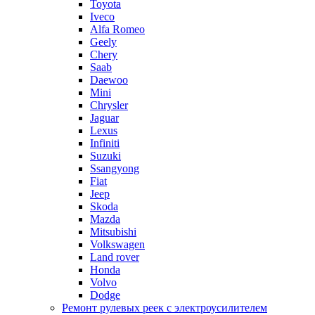
Toyota
Iveco
Alfa Romeo
Geely
Chery
Saab
Daewoo
Mini
Chrysler
Jaguar
Lexus
Infiniti
Suzuki
Ssangyong
Fiat
Jeep
Skoda
Mazda
Mitsubishi
Volkswagen
Land rover
Honda
Volvo
Dodge
Ремонт рулевых реек с электроусилителем