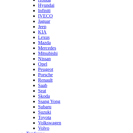
Hyundai
Infiniti
IVECO
Jaguar
Jeep
KIA
Lexus
Mazda
Mercedes
Mitsubishi
Nissan
Opel
Peugeot
Porsche
Renault
Saab
Seat
Skoda
Ssang Yong
Subaru
Suzuki
Toyota
Volkswagen
Volvo