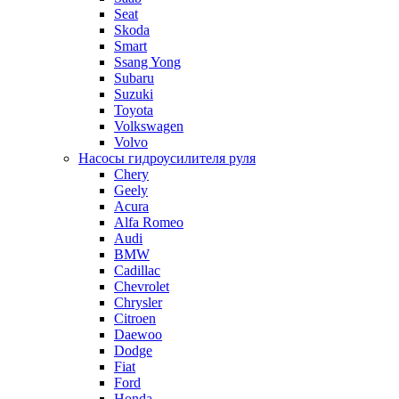
Seat
Skoda
Smart
Ssang Yong
Subaru
Suzuki
Toyota
Volkswagen
Volvo
Насосы гидроусилителя руля
Chery
Geely
Acura
Alfa Romeo
Audi
BMW
Cadillac
Chevrolet
Chrysler
Citroen
Daewoo
Dodge
Fiat
Ford
Honda