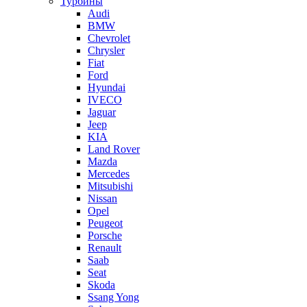
Турбины
Audi
BMW
Chevrolet
Chrysler
Fiat
Ford
Hyundai
IVECO
Jaguar
Jeep
KIA
Land Rover
Mazda
Mercedes
Mitsubishi
Nissan
Opel
Peugeot
Porsche
Renault
Saab
Seat
Skoda
Ssang Yong