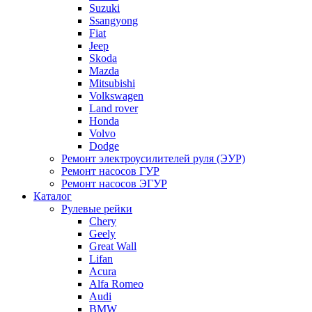
Suzuki
Ssangyong
Fiat
Jeep
Skoda
Mazda
Mitsubishi
Volkswagen
Land rover
Honda
Volvo
Dodge
Ремонт электроусилителей руля (ЭУР)
Ремонт насосов ГУР
Ремонт насосов ЭГУР
Каталог
Рулевые рейки
Chery
Geely
Great Wall
Lifan
Acura
Alfa Romeo
Audi
BMW