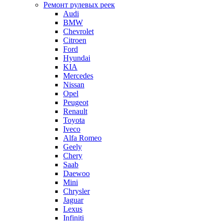
Ремонт рулевых реек
Audi
BMW
Chevrolet
Citroen
Ford
Hyundai
KIA
Mercedes
Nissan
Opel
Peugeot
Renault
Toyota
Iveco
Alfa Romeo
Geely
Chery
Saab
Daewoo
Mini
Chrysler
Jaguar
Lexus
Infiniti