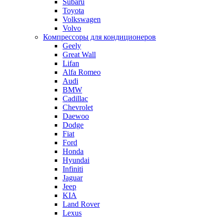
Subaru
Toyota
Volkswagen
Volvo
Компрессоры для кондиционеров
Geely
Great Wall
Lifan
Alfa Romeo
Audi
BMW
Cadillac
Chevrolet
Daewoo
Dodge
Fiat
Ford
Honda
Hyundai
Infiniti
Jaguar
Jeep
KIA
Land Rover
Lexus