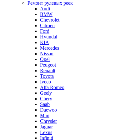
Ремонт рулевых реек
Audi
BMW
Chevrolet
Citroen
Ford
Hyundai
KIA
Mercedes
Nissan
Opel
Peugeot
Renault
Toyota
Iveco
Alfa Romeo
Geely
Chery
Saab
Daewoo
Mini
Chrysler
Jaguar
Lexus
Infiniti