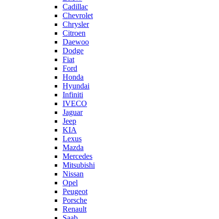
Cadillac
Chevrolet
Chrysler
Citroen
Daewoo
Dodge
Fiat
Ford
Honda
Hyundai
Infiniti
IVECO
Jaguar
Jeep
KIA
Lexus
Mazda
Mercedes
Mitsubishi
Nissan
Opel
Peugeot
Porsche
Renault
Saab