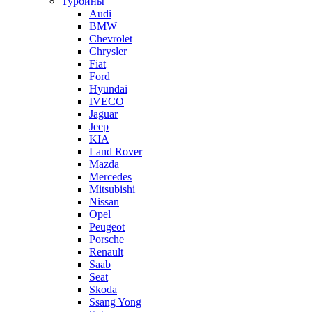
Турбины
Audi
BMW
Chevrolet
Chrysler
Fiat
Ford
Hyundai
IVECO
Jaguar
Jeep
KIA
Land Rover
Mazda
Mercedes
Mitsubishi
Nissan
Opel
Peugeot
Porsche
Renault
Saab
Seat
Skoda
Ssang Yong