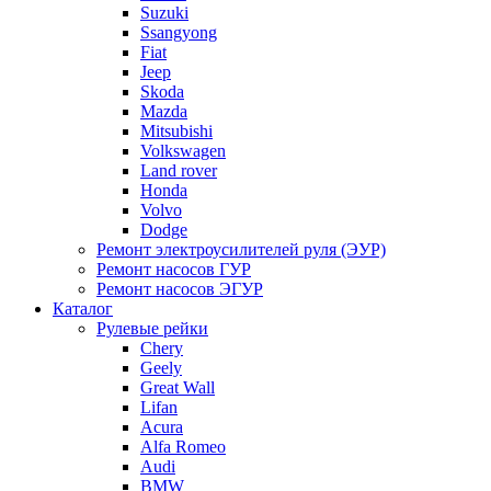
Suzuki
Ssangyong
Fiat
Jeep
Skoda
Mazda
Mitsubishi
Volkswagen
Land rover
Honda
Volvo
Dodge
Ремонт электроусилителей руля (ЭУР)
Ремонт насосов ГУР
Ремонт насосов ЭГУР
Каталог
Рулевые рейки
Chery
Geely
Great Wall
Lifan
Acura
Alfa Romeo
Audi
BMW