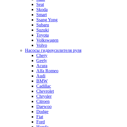
Seat
Skoda
Smart
Ssang Yong
Subaru
Suzuki
Toyota
Volkswagen
Volvo
Насосы гидроусилителя руля
Chery
Geely
Acura
Alfa Romeo
Audi
BMW
Cadillac
Chevrolet
Chrysler
Citroen
Daewoo
Dodge
Fiat
Ford
Honda