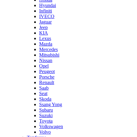
Hyundai
Infiniti
IVECO
Jaguar
Jeep
KIA
Lexus
Mazda
Mercedes
Mitsubishi
Nissan
Opel
Peugeot
Porsche
Renault
Saab
Seat
Skoda
Ssang Yong
Subaru
Suzuki
Toyota
Volkswagen
Volvo