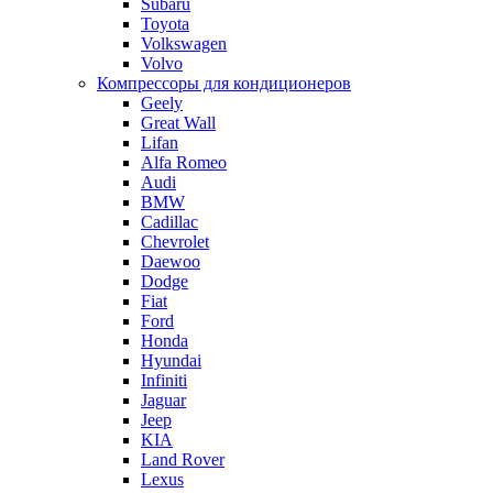
Subaru
Toyota
Volkswagen
Volvo
Компрессоры для кондиционеров
Geely
Great Wall
Lifan
Alfa Romeo
Audi
BMW
Cadillac
Chevrolet
Daewoo
Dodge
Fiat
Ford
Honda
Hyundai
Infiniti
Jaguar
Jeep
KIA
Land Rover
Lexus