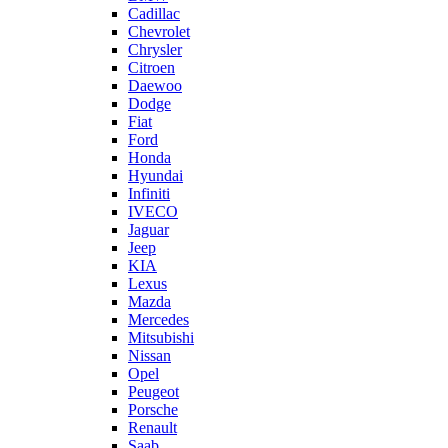
Cadillac
Chevrolet
Chrysler
Citroen
Daewoo
Dodge
Fiat
Ford
Honda
Hyundai
Infiniti
IVECO
Jaguar
Jeep
KIA
Lexus
Mazda
Mercedes
Mitsubishi
Nissan
Opel
Peugeot
Porsche
Renault
Saab