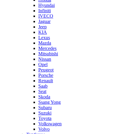
Hyundai
Infiniti
IVECO
Jaguar
Jeep
KIA
Lexus
Mazda
Mercedes
Mitsubishi
Nissan
Opel
Peugeot
Porsche
Renault
Saab
Seat
Skoda
Ssang Yong
Subaru
Suzuki
Toyota
Volkswagen
Volvo