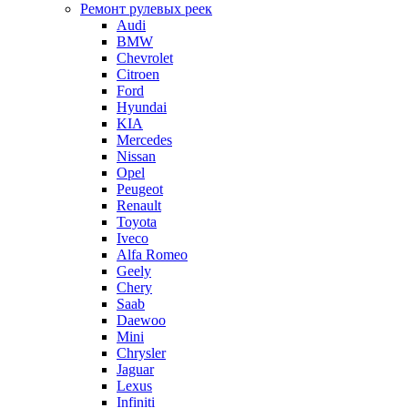
Ремонт рулевых реек
Audi
BMW
Chevrolet
Citroen
Ford
Hyundai
KIA
Mercedes
Nissan
Opel
Peugeot
Renault
Toyota
Iveco
Alfa Romeo
Geely
Chery
Saab
Daewoo
Mini
Chrysler
Jaguar
Lexus
Infiniti