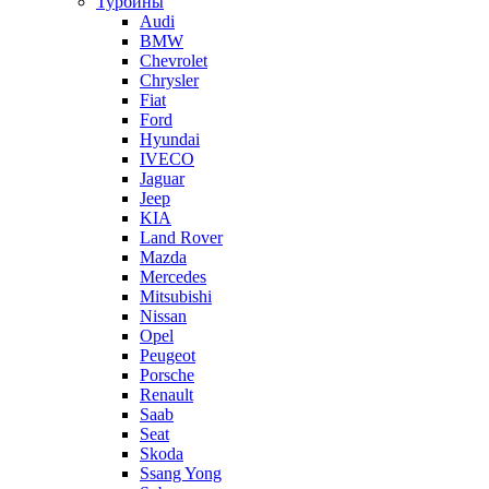
Турбины
Audi
BMW
Chevrolet
Chrysler
Fiat
Ford
Hyundai
IVECO
Jaguar
Jeep
KIA
Land Rover
Mazda
Mercedes
Mitsubishi
Nissan
Opel
Peugeot
Porsche
Renault
Saab
Seat
Skoda
Ssang Yong