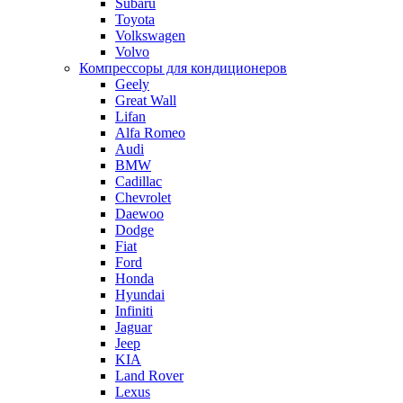
Subaru
Toyota
Volkswagen
Volvo
Компрессоры для кондиционеров
Geely
Great Wall
Lifan
Alfa Romeo
Audi
BMW
Cadillac
Chevrolet
Daewoo
Dodge
Fiat
Ford
Honda
Hyundai
Infiniti
Jaguar
Jeep
KIA
Land Rover
Lexus