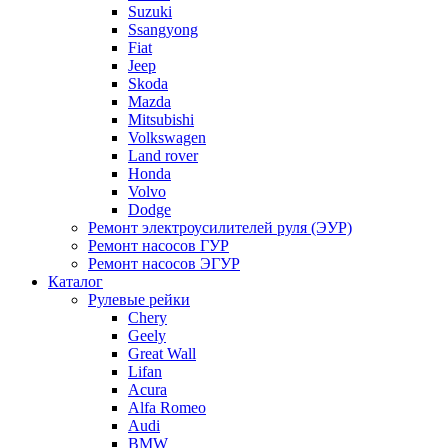
Suzuki
Ssangyong
Fiat
Jeep
Skoda
Mazda
Mitsubishi
Volkswagen
Land rover
Honda
Volvo
Dodge
Ремонт электроусилителей руля (ЭУР)
Ремонт насосов ГУР
Ремонт насосов ЭГУР
Каталог
Рулевые рейки
Chery
Geely
Great Wall
Lifan
Acura
Alfa Romeo
Audi
BMW