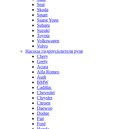
Seat
Skoda
Smart
Ssang Yong
Subaru
Suzuki
Toyota
Volkswagen
Volvo
Насосы гидроусилителя руля
Chery
Geely
Acura
Alfa Romeo
Audi
BMW
Cadillac
Chevrolet
Chrysler
Citroen
Daewoo
Dodge
Fiat
Ford
Honda