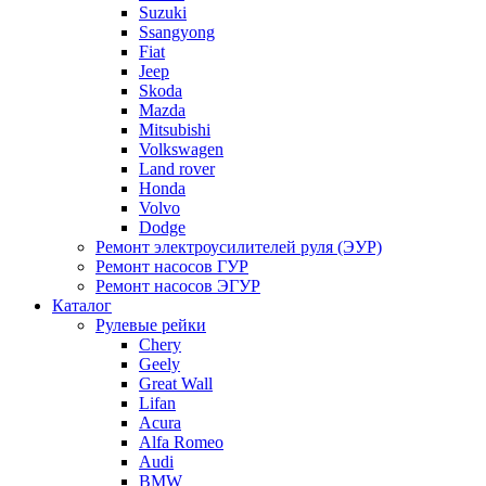
Suzuki
Ssangyong
Fiat
Jeep
Skoda
Mazda
Mitsubishi
Volkswagen
Land rover
Honda
Volvo
Dodge
Ремонт электроусилителей руля (ЭУР)
Ремонт насосов ГУР
Ремонт насосов ЭГУР
Каталог
Рулевые рейки
Chery
Geely
Great Wall
Lifan
Acura
Alfa Romeo
Audi
BMW