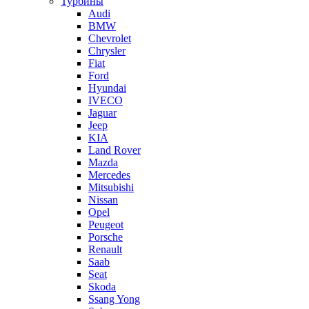
Турбины
Audi
BMW
Chevrolet
Chrysler
Fiat
Ford
Hyundai
IVECO
Jaguar
Jeep
KIA
Land Rover
Mazda
Mercedes
Mitsubishi
Nissan
Opel
Peugeot
Porsche
Renault
Saab
Seat
Skoda
Ssang Yong