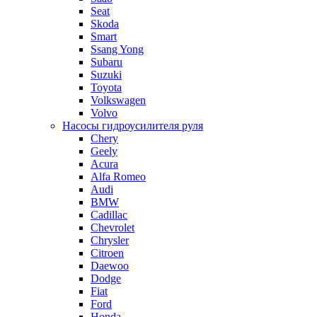
Seat
Skoda
Smart
Ssang Yong
Subaru
Suzuki
Toyota
Volkswagen
Volvo
Насосы гидроусилителя руля
Chery
Geely
Acura
Alfa Romeo
Audi
BMW
Cadillac
Chevrolet
Chrysler
Citroen
Daewoo
Dodge
Fiat
Ford
Honda