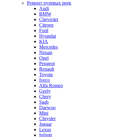
Ремонт рулевых реек
Audi
BMW
Chevrolet
Citroen
Ford
Hyundai
KIA
Mercedes
Nissan
Opel
Peugeot
Renault
Toyota
Iveco
Alfa Romeo
Geely
Chery
Saab
Daewoo
Mini
Chrysler
Jaguar
Lexus
Infiniti