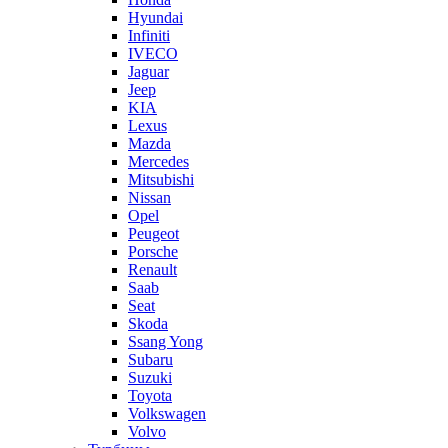
Hyundai
Infiniti
IVECO
Jaguar
Jeep
KIA
Lexus
Mazda
Mercedes
Mitsubishi
Nissan
Opel
Peugeot
Porsche
Renault
Saab
Seat
Skoda
Ssang Yong
Subaru
Suzuki
Toyota
Volkswagen
Volvo