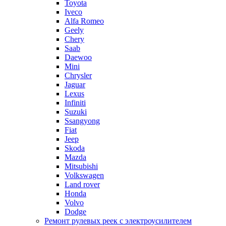
Toyota
Iveco
Alfa Romeo
Geely
Chery
Saab
Daewoo
Mini
Chrysler
Jaguar
Lexus
Infiniti
Suzuki
Ssangyong
Fiat
Jeep
Skoda
Mazda
Mitsubishi
Volkswagen
Land rover
Honda
Volvo
Dodge
Ремонт рулевых реек с электроусилителем