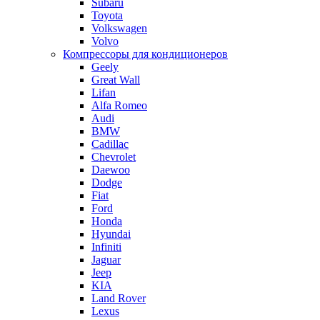
Subaru
Toyota
Volkswagen
Volvo
Компрессоры для кондиционеров
Geely
Great Wall
Lifan
Alfa Romeo
Audi
BMW
Cadillac
Chevrolet
Daewoo
Dodge
Fiat
Ford
Honda
Hyundai
Infiniti
Jaguar
Jeep
KIA
Land Rover
Lexus