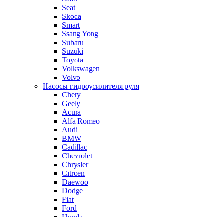
Seat
Skoda
Smart
Ssang Yong
Subaru
Suzuki
Toyota
Volkswagen
Volvo
Насосы гидроусилителя руля
Chery
Geely
Acura
Alfa Romeo
Audi
BMW
Cadillac
Chevrolet
Chrysler
Citroen
Daewoo
Dodge
Fiat
Ford
Honda