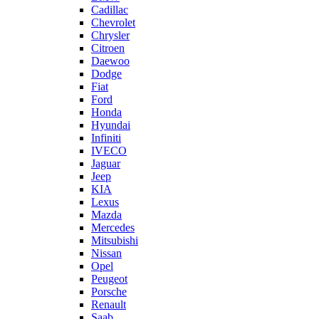
Cadillac
Chevrolet
Chrysler
Citroen
Daewoo
Dodge
Fiat
Ford
Honda
Hyundai
Infiniti
IVECO
Jaguar
Jeep
KIA
Lexus
Mazda
Mercedes
Mitsubishi
Nissan
Opel
Peugeot
Porsche
Renault
Saab