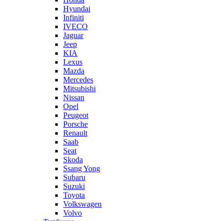
Hyundai
Infiniti
IVECO
Jaguar
Jeep
KIA
Lexus
Mazda
Mercedes
Mitsubishi
Nissan
Opel
Peugeot
Porsche
Renault
Saab
Seat
Skoda
Ssang Yong
Subaru
Suzuki
Toyota
Volkswagen
Volvo