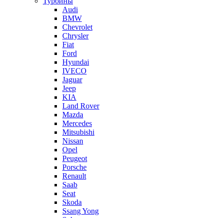
Турбины
Audi
BMW
Chevrolet
Chrysler
Fiat
Ford
Hyundai
IVECO
Jaguar
Jeep
KIA
Land Rover
Mazda
Mercedes
Mitsubishi
Nissan
Opel
Peugeot
Porsche
Renault
Saab
Seat
Skoda
Ssang Yong