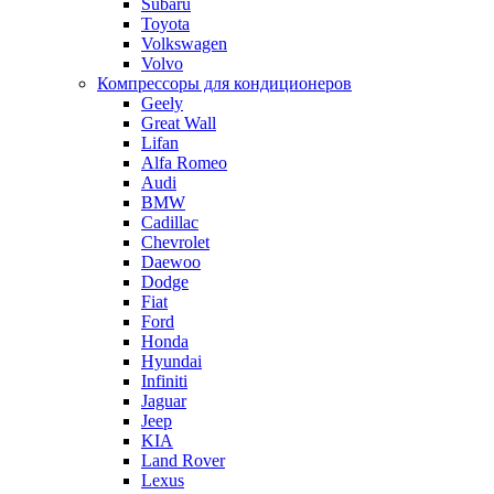
Subaru
Toyota
Volkswagen
Volvo
Компрессоры для кондиционеров
Geely
Great Wall
Lifan
Alfa Romeo
Audi
BMW
Cadillac
Chevrolet
Daewoo
Dodge
Fiat
Ford
Honda
Hyundai
Infiniti
Jaguar
Jeep
KIA
Land Rover
Lexus