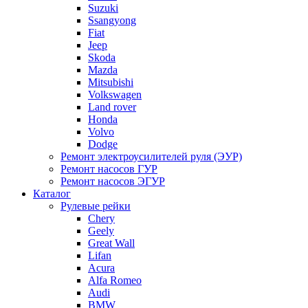
Suzuki
Ssangyong
Fiat
Jeep
Skoda
Mazda
Mitsubishi
Volkswagen
Land rover
Honda
Volvo
Dodge
Ремонт электроусилителей руля (ЭУР)
Ремонт насосов ГУР
Ремонт насосов ЭГУР
Каталог
Рулевые рейки
Chery
Geely
Great Wall
Lifan
Acura
Alfa Romeo
Audi
BMW