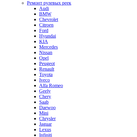
Ремонт рулевых реек
Audi
BMW
Chevrolet
Citroen
Ford
Hyundai
KIA
Mercedes
Nissan
Opel
Peugeot
Renault
Toyota
Iveco
Alfa Romeo
Geely
Chery
Saab
Daewoo
Mini
Chrysler
Jaguar
Lexus
Infiniti