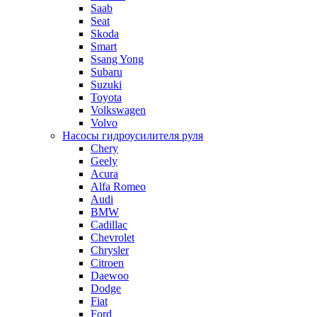
Saab
Seat
Skoda
Smart
Ssang Yong
Subaru
Suzuki
Toyota
Volkswagen
Volvo
Насосы гидроусилителя руля
Chery
Geely
Acura
Alfa Romeo
Audi
BMW
Cadillac
Chevrolet
Chrysler
Citroen
Daewoo
Dodge
Fiat
Ford