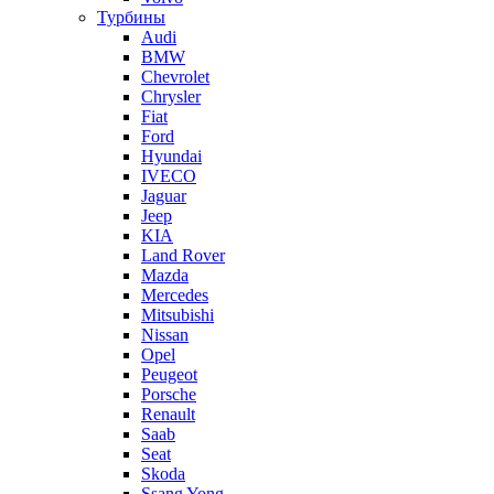
Турбины
Audi
BMW
Chevrolet
Chrysler
Fiat
Ford
Hyundai
IVECO
Jaguar
Jeep
KIA
Land Rover
Mazda
Mercedes
Mitsubishi
Nissan
Opel
Peugeot
Porsche
Renault
Saab
Seat
Skoda
Ssang Yong