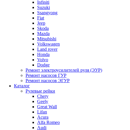
Infiniti
Suzuki
Ssangyong
Fiat
Jeep
Skoda
Mazda
Mitsubishi
Volkswagen
Land rover
Honda
Volvo
Dodge
Ремонт электроусилителей руля (ЭУР)
Ремонт насосов ГУР
Ремонт насосов ЭГУР
Каталог
Рулевые рейки
Chery
Geely
Great Wall
Lifan
Acura
Alfa Romeo
Audi