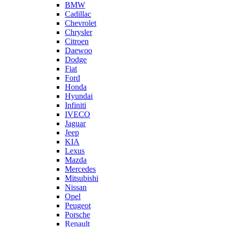
BMW
Cadillac
Chevrolet
Chrysler
Citroen
Daewoo
Dodge
Fiat
Ford
Honda
Hyundai
Infiniti
IVECO
Jaguar
Jeep
KIA
Lexus
Mazda
Mercedes
Mitsubishi
Nissan
Opel
Peugeot
Porsche
Renault