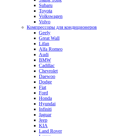
Subaru
Toyota
Volkswagen
Volvo
Компрессоры для кондиционеров
Geely
Great Wall
Lifan
Alfa Romeo
Audi
BMW
Cadillac
Chevrolet
Daewoo
Dodge
Fiat
Ford
Honda
Hyundai
Infiniti
Jaguar
Jeep
KIA
Land Rover