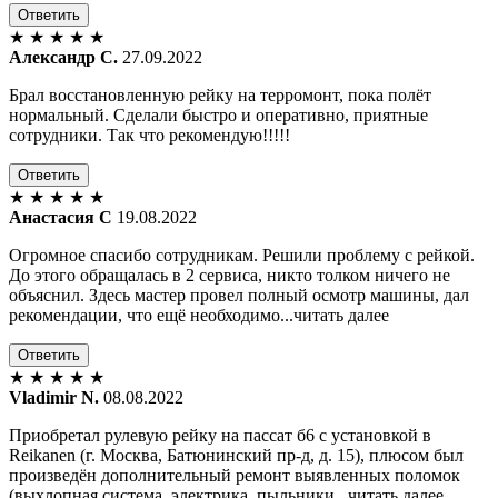
Ответить
★
★
★
★
★
Александр С.
27.09.2022
Брал восстановленную рейку на терромонт, пока полёт
нормальный. Сделали быстро и оперативно, приятные
сотрудники. Так что рекомендую!!!!!
Ответить
★
★
★
★
★
Анастасия С
19.08.2022
Огромное спасибо сотрудникам. Решили проблему с рейкой.
До этого обращалась в 2 сервиса, никто толком ничего не
объяснил. Здесь мастер провел полный осмотр машины, дал
рекомендации, что ещё необходимо...читать далее
Ответить
★
★
★
★
★
Vladimir N.
08.08.2022
Приобретал рулевую рейку на пассат б6 с установкой в
Reikanen (г. Москва, Батюнинский пр-д, д. 15), плюсом был
произведён дополнительный ремонт выявленных поломок
(выхлопная система, электрика, пыльники...читать далее