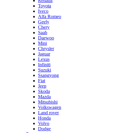
Renault
Toyota
Iveco
Alfa Romeo
Geely
Chery
Saab
Daewoo
Mini
Chrysler
Jaguar
Lexus
Infiniti
Suzuki
Ssangyong
Fiat
Jeep
Skoda
Mazda
Mitsubishi
Volkswagen
Land rover
Honda
Volvo
Dodge