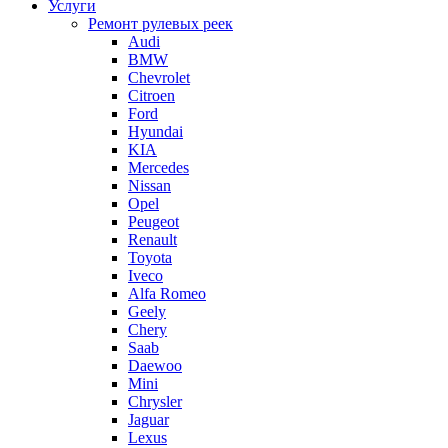
Услуги
Ремонт рулевых реек
Audi
BMW
Chevrolet
Citroen
Ford
Hyundai
KIA
Mercedes
Nissan
Opel
Peugeot
Renault
Toyota
Iveco
Alfa Romeo
Geely
Chery
Saab
Daewoo
Mini
Chrysler
Jaguar
Lexus