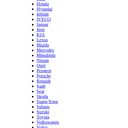
Honda
Hyundai
Infiniti
IVECO
Jaguar
Jeep
KIA
Lexus
Mazda
Mercedes
Mitsubishi
Nissan
Opel
Peugeot
Porsche
Renault
Saab
Seat
Skoda
Ssang Yong
Subaru
Suzuki
Toyota
Volkswagen
Volvo