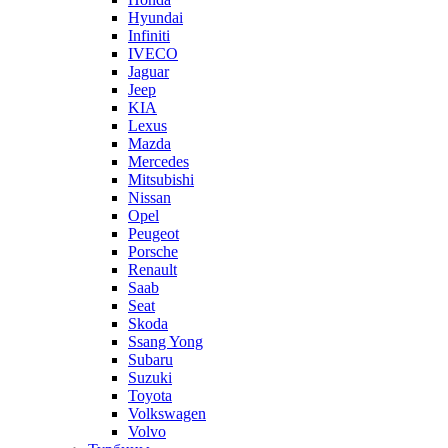
Hyundai
Infiniti
IVECO
Jaguar
Jeep
KIA
Lexus
Mazda
Mercedes
Mitsubishi
Nissan
Opel
Peugeot
Porsche
Renault
Saab
Seat
Skoda
Ssang Yong
Subaru
Suzuki
Toyota
Volkswagen
Volvo