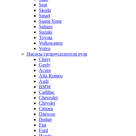
Seat
Skoda
Smart
Ssang Yong
Subaru
Suzuki
Toyota
Volkswagen
Volvo
Насосы гидроусилителя руля
Chery
Geely
Acura
Alfa Romeo
Audi
BMW
Cadillac
Chevrolet
Chrysler
Citroen
Daewoo
Dodge
Fiat
Ford
Honda