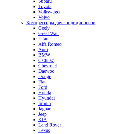
Subaru
Toyota
Volkswagen
Volvo
Компрессоры для кондиционеров
Geely
Great Wall
Lifan
Alfa Romeo
Audi
BMW
Cadillac
Chevrolet
Daewoo
Dodge
Fiat
Ford
Honda
Hyundai
Infiniti
Jaguar
Jeep
KIA
Land Rover
Lexus