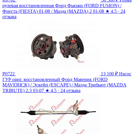
рулевая восстановленная Форд Фьюжн (FORD FUSION) /
Фиеста (FIESTA) 01-08 / Мазда (MAZDA) 2 01-08
★
4.5 · 24
отзыва
P0722
13 100 ₽
Насос
ГУР ориг. восстановленный Форд Маверик (FORD
MAVERICK) / Эскейп (ESCAPE) / Мазда Трибьют (MAZDA
TRIBUTE) 2.3 03-07
★
4.5 · 24 отзыва