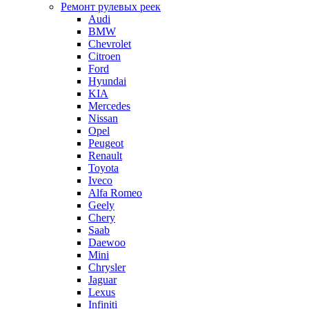
Ремонт рулевых реек
Audi
BMW
Chevrolet
Citroen
Ford
Hyundai
KIA
Mercedes
Nissan
Opel
Peugeot
Renault
Toyota
Iveco
Alfa Romeo
Geely
Chery
Saab
Daewoo
Mini
Chrysler
Jaguar
Lexus
Infiniti