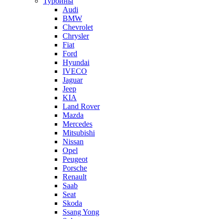
Турбины
Audi
BMW
Chevrolet
Chrysler
Fiat
Ford
Hyundai
IVECO
Jaguar
Jeep
KIA
Land Rover
Mazda
Mercedes
Mitsubishi
Nissan
Opel
Peugeot
Porsche
Renault
Saab
Seat
Skoda
Ssang Yong