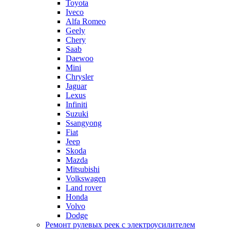
Toyota
Iveco
Alfa Romeo
Geely
Chery
Saab
Daewoo
Mini
Chrysler
Jaguar
Lexus
Infiniti
Suzuki
Ssangyong
Fiat
Jeep
Skoda
Mazda
Mitsubishi
Volkswagen
Land rover
Honda
Volvo
Dodge
Ремонт рулевых реек с электроусилителем