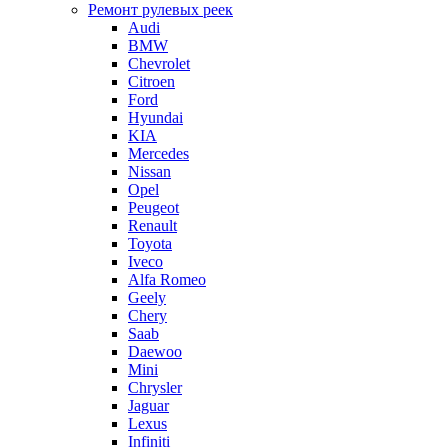
Ремонт рулевых реек
Audi
BMW
Chevrolet
Citroen
Ford
Hyundai
KIA
Mercedes
Nissan
Opel
Peugeot
Renault
Toyota
Iveco
Alfa Romeo
Geely
Chery
Saab
Daewoo
Mini
Chrysler
Jaguar
Lexus
Infiniti