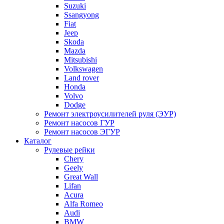
Suzuki
Ssangyong
Fiat
Jeep
Skoda
Mazda
Mitsubishi
Volkswagen
Land rover
Honda
Volvo
Dodge
Ремонт электроусилителей руля (ЭУР)
Ремонт насосов ГУР
Ремонт насосов ЭГУР
Каталог
Рулевые рейки
Chery
Geely
Great Wall
Lifan
Acura
Alfa Romeo
Audi
BMW