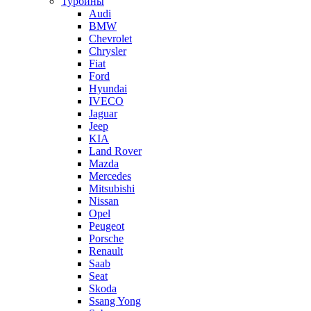
Турбины
Audi
BMW
Chevrolet
Chrysler
Fiat
Ford
Hyundai
IVECO
Jaguar
Jeep
KIA
Land Rover
Mazda
Mercedes
Mitsubishi
Nissan
Opel
Peugeot
Porsche
Renault
Saab
Seat
Skoda
Ssang Yong