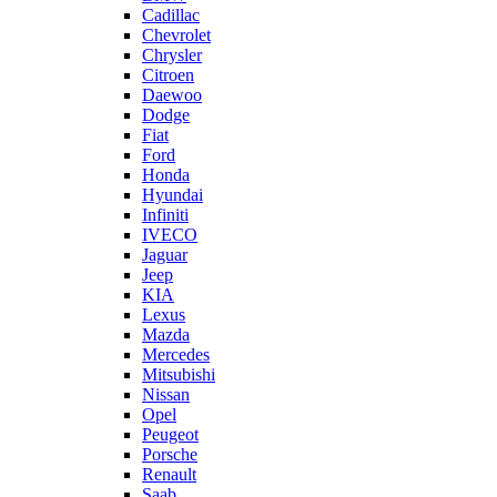
Cadillac
Chevrolet
Chrysler
Citroen
Daewoo
Dodge
Fiat
Ford
Honda
Hyundai
Infiniti
IVECO
Jaguar
Jeep
KIA
Lexus
Mazda
Mercedes
Mitsubishi
Nissan
Opel
Peugeot
Porsche
Renault
Saab