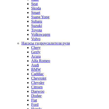
Seat
Skoda
Smart
Ssang Yong
Subaru
Suzuki
Toyota
Volkswagen
Volvo
Насосы гидроусилителя руля
Chery
Geely
Acura
Alfa Romeo
Audi
BMW
Cadillac
Chevrolet
Chrysler
Citroen
Daewoo
Dodge
Fiat
Ford
Honda