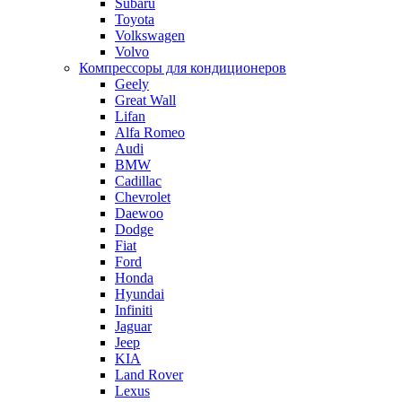
Subaru
Toyota
Volkswagen
Volvo
Компрессоры для кондиционеров
Geely
Great Wall
Lifan
Alfa Romeo
Audi
BMW
Cadillac
Chevrolet
Daewoo
Dodge
Fiat
Ford
Honda
Hyundai
Infiniti
Jaguar
Jeep
KIA
Land Rover
Lexus