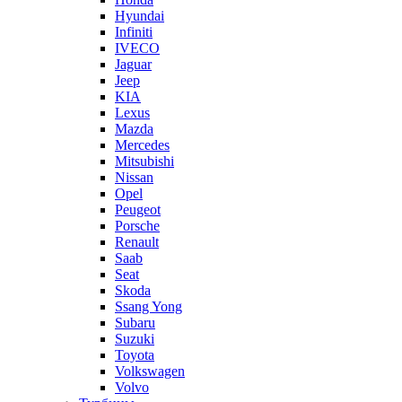
Hyundai
Infiniti
IVECO
Jaguar
Jeep
KIA
Lexus
Mazda
Mercedes
Mitsubishi
Nissan
Opel
Peugeot
Porsche
Renault
Saab
Seat
Skoda
Ssang Yong
Subaru
Suzuki
Toyota
Volkswagen
Volvo