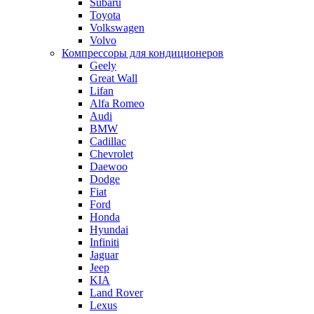
Subaru
Toyota
Volkswagen
Volvo
Компрессоры для кондиционеров
Geely
Great Wall
Lifan
Alfa Romeo
Audi
BMW
Cadillac
Chevrolet
Daewoo
Dodge
Fiat
Ford
Honda
Hyundai
Infiniti
Jaguar
Jeep
KIA
Land Rover
Lexus