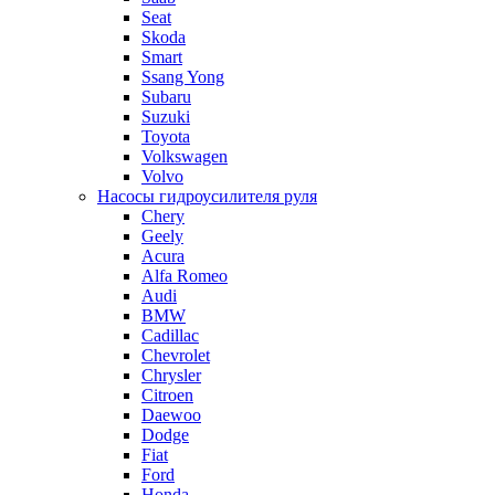
Seat
Skoda
Smart
Ssang Yong
Subaru
Suzuki
Toyota
Volkswagen
Volvo
Насосы гидроусилителя руля
Chery
Geely
Acura
Alfa Romeo
Audi
BMW
Cadillac
Chevrolet
Chrysler
Citroen
Daewoo
Dodge
Fiat
Ford
Honda