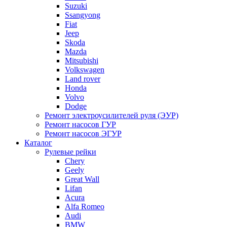
Suzuki
Ssangyong
Fiat
Jeep
Skoda
Mazda
Mitsubishi
Volkswagen
Land rover
Honda
Volvo
Dodge
Ремонт электроусилителей руля (ЭУР)
Ремонт насосов ГУР
Ремонт насосов ЭГУР
Каталог
Рулевые рейки
Chery
Geely
Great Wall
Lifan
Acura
Alfa Romeo
Audi
BMW