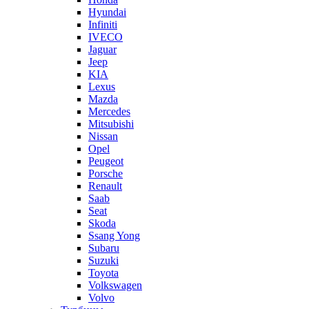
Hyundai
Infiniti
IVECO
Jaguar
Jeep
KIA
Lexus
Mazda
Mercedes
Mitsubishi
Nissan
Opel
Peugeot
Porsche
Renault
Saab
Seat
Skoda
Ssang Yong
Subaru
Suzuki
Toyota
Volkswagen
Volvo