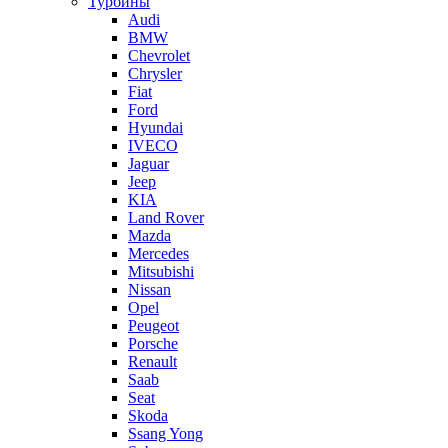
Турбины
Audi
BMW
Chevrolet
Chrysler
Fiat
Ford
Hyundai
IVECO
Jaguar
Jeep
KIA
Land Rover
Mazda
Mercedes
Mitsubishi
Nissan
Opel
Peugeot
Porsche
Renault
Saab
Seat
Skoda
Ssang Yong