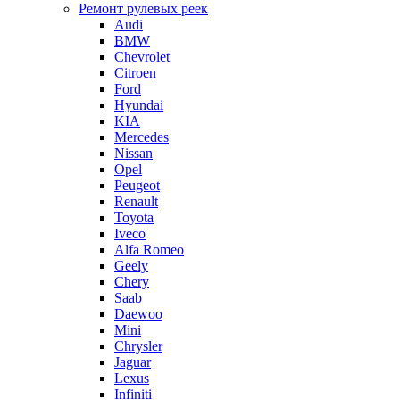
Ремонт рулевых реек
Audi
BMW
Chevrolet
Citroen
Ford
Hyundai
KIA
Mercedes
Nissan
Opel
Peugeot
Renault
Toyota
Iveco
Alfa Romeo
Geely
Chery
Saab
Daewoo
Mini
Chrysler
Jaguar
Lexus
Infiniti