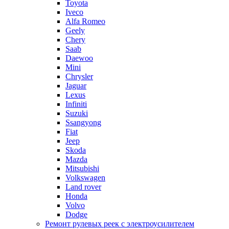
Toyota
Iveco
Alfa Romeo
Geely
Chery
Saab
Daewoo
Mini
Chrysler
Jaguar
Lexus
Infiniti
Suzuki
Ssangyong
Fiat
Jeep
Skoda
Mazda
Mitsubishi
Volkswagen
Land rover
Honda
Volvo
Dodge
Ремонт рулевых реек с электроусилителем