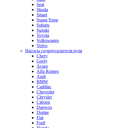
Seat
Skoda
Smart
Ssang Yong
Subaru
Suzuki
Toyota
Volkswagen
Volvo
Насосы гидроусилителя руля
Chery
Geely
Acura
Alfa Romeo
Audi
BMW
Cadillac
Chevrolet
Chrysler
Citroen
Daewoo
Dodge
Fiat
Ford
Honda