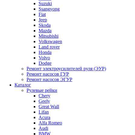
Suzuki
Ssangyong
Fiat
Jeep
Skoda
Mazda
Mitsubishi
Volkswagen
Land rover
Honda
Volvo
Dodge
Ремонт электроусилителей руля (ЭУР)
Ремонт насосов ГУР
Ремонт насосов ЭГУР
Каталог
Рулевые рейки
Chery
Geely
Great Wall
Lifan
Acura
Alfa Romeo
Audi
BMW