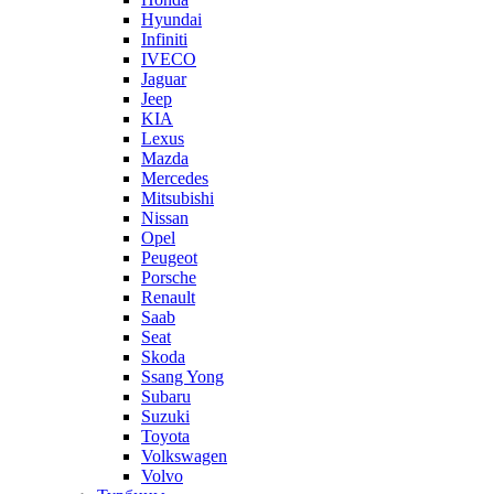
Hyundai
Infiniti
IVECO
Jaguar
Jeep
KIA
Lexus
Mazda
Mercedes
Mitsubishi
Nissan
Opel
Peugeot
Porsche
Renault
Saab
Seat
Skoda
Ssang Yong
Subaru
Suzuki
Toyota
Volkswagen
Volvo