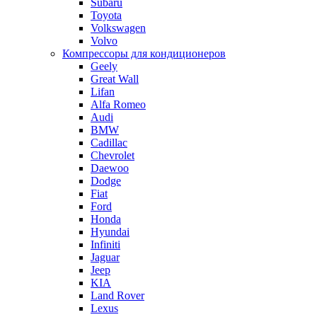
Subaru
Toyota
Volkswagen
Volvo
Компрессоры для кондиционеров
Geely
Great Wall
Lifan
Alfa Romeo
Audi
BMW
Cadillac
Chevrolet
Daewoo
Dodge
Fiat
Ford
Honda
Hyundai
Infiniti
Jaguar
Jeep
KIA
Land Rover
Lexus