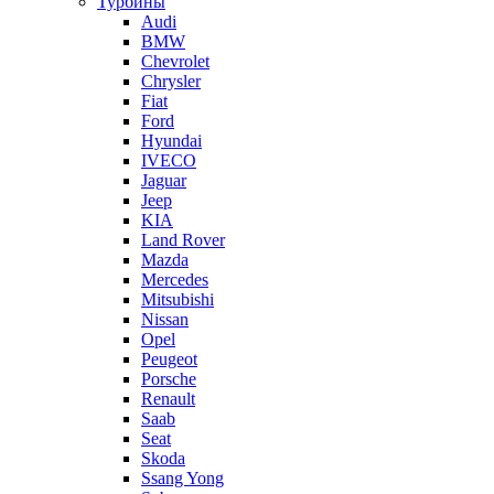
Турбины
Audi
BMW
Chevrolet
Chrysler
Fiat
Ford
Hyundai
IVECO
Jaguar
Jeep
KIA
Land Rover
Mazda
Mercedes
Mitsubishi
Nissan
Opel
Peugeot
Porsche
Renault
Saab
Seat
Skoda
Ssang Yong