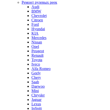
Ремонт рулевых реек
Audi
BMW
Chevrolet
Citroen
Ford
Hyundai
KIA
Mercedes
Nissan
Opel
Peugeot
Renault
Toyota
Iveco
Alfa Romeo
Geely
Chery
Saab
Daewoo
Mini
Chrysler
Jaguar
Lexus
Infiniti