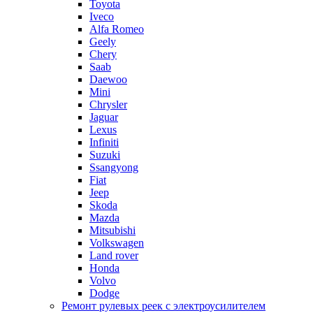
Toyota
Iveco
Alfa Romeo
Geely
Chery
Saab
Daewoo
Mini
Chrysler
Jaguar
Lexus
Infiniti
Suzuki
Ssangyong
Fiat
Jeep
Skoda
Mazda
Mitsubishi
Volkswagen
Land rover
Honda
Volvo
Dodge
Ремонт рулевых реек с электроусилителем