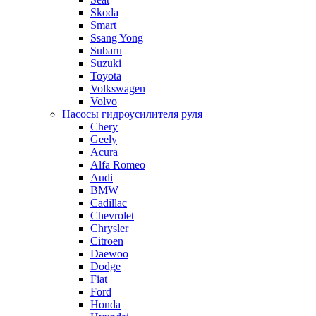
Skoda
Smart
Ssang Yong
Subaru
Suzuki
Toyota
Volkswagen
Volvo
Насосы гидроусилителя руля
Chery
Geely
Acura
Alfa Romeo
Audi
BMW
Cadillac
Chevrolet
Chrysler
Citroen
Daewoo
Dodge
Fiat
Ford
Honda