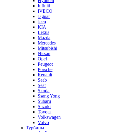
Hyundai
Infiniti
IVECO
Jaguar
Jeep
KIA
Lexus
Mazda
Mercedes
Mitsubishi
Nissan
Opel
Peugeot
Porsche
Renault
Saab
Seat
Skoda
Ssang Yong
Subaru
Suzuki
Toyota
Volkswagen
Volvo
Турбины