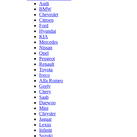
Audi
BMW
Chevrolet
Citroen
Ford
Hyundai
KIA
Mercedes
Nissan
Opel
Peugeot
Renault
Toyota
Iveco
Alfa Romeo
Geely
Chery
Saab
Daewoo
Mini
Chrysler
Jaguar
Lexus
Infiniti
Suzuki