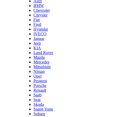
Audi
BMW
Chevrolet
Chrysler
Fiat
Ford
Hyundai
IVECO
Jaguar
Jeep
KIA
Land Rover
Mazda
Mercedes
Mitsubishi
Nissan
Opel
Peugeot
Porsche
Renault
Saab
Seat
Skoda
Ssang Yong
Subaru