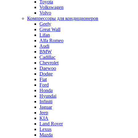
Toyota
Volkswagen
Volvo
Компрессоры для кондиционеров
Geely
Great Wall
Lifan
Alfa Romeo
Audi
BMW
Cadillac
Chevrolet
Daewoo
Dodge
Fiat
Ford
Honda
Hyundai
Infiniti
Jaguar
Jeep
KIA
Land Rover
Lexus
Mazda