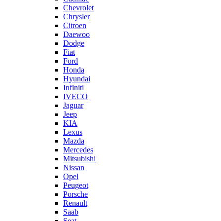
Chevrolet
Chrysler
Citroen
Daewoo
Dodge
Fiat
Ford
Honda
Hyundai
Infiniti
IVECO
Jaguar
Jeep
KIA
Lexus
Mazda
Mercedes
Mitsubishi
Nissan
Opel
Peugeot
Porsche
Renault
Saab
Seat