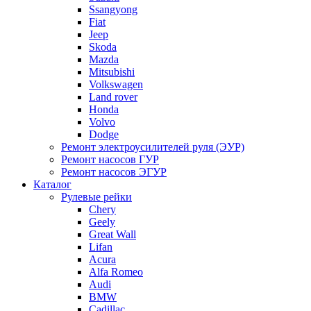
Ssangyong
Fiat
Jeep
Skoda
Mazda
Mitsubishi
Volkswagen
Land rover
Honda
Volvo
Dodge
Ремонт электроусилителей руля (ЭУР)
Ремонт насосов ГУР
Ремонт насосов ЭГУР
Каталог
Рулевые рейки
Chery
Geely
Great Wall
Lifan
Acura
Alfa Romeo
Audi
BMW
Cadillac