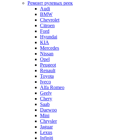
Ремонт рулевых реек
Audi
BMW
Chevrolet
Citroen
Ford
Hyundai
KIA
Mercedes
Nissan
Opel
Peugeot
Renault
Toyota
Iveco
Alfa Romeo
Geely
Chery
Saab
Daewoo
Mini
Chrysler
Jaguar
Lexus
Infiniti