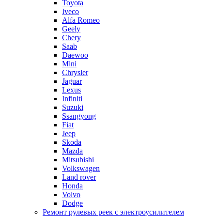
Toyota
Iveco
Alfa Romeo
Geely
Chery
Saab
Daewoo
Mini
Chrysler
Jaguar
Lexus
Infiniti
Suzuki
Ssangyong
Fiat
Jeep
Skoda
Mazda
Mitsubishi
Volkswagen
Land rover
Honda
Volvo
Dodge
Ремонт рулевых реек с электроусилителем