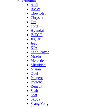
Турбины
Audi
BMW
Chevrolet
Chrysler
Fiat
Ford
Hyundai
IVECO
Jaguar
Jeep
KIA
Land Rover
Mazda
Mercedes
Mitsubishi
Nissan
Opel
Peugeot
Porsche
Renault
Saab
Seat
Skoda
Ssang Yong