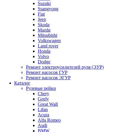
Suzuki
Ssangyong
Fiat
Jeep
Skoda
Mazda
Mitsubishi
Volkswagen
Land rover
Honda
Volvo
Dodge
Ремонт электроусилителей руля (ЭУР)
Ремонт насосов ГУР
Ремонт насосов ЭГУР
Каталог
Рулевые рейки
Chery
Geely
Great Wall
Lifan
Acura
Alfa Romeo
Audi
BMW