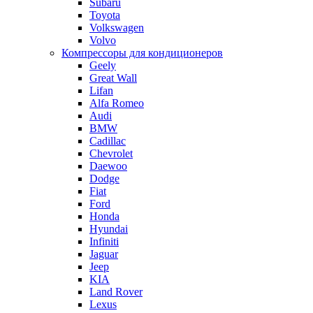
Subaru
Toyota
Volkswagen
Volvo
Компрессоры для кондиционеров
Geely
Great Wall
Lifan
Alfa Romeo
Audi
BMW
Cadillac
Chevrolet
Daewoo
Dodge
Fiat
Ford
Honda
Hyundai
Infiniti
Jaguar
Jeep
KIA
Land Rover
Lexus