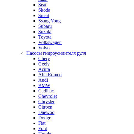
Seat
Skoda
Smart
Ssang Yong
Subaru
Suzuki
Toyota
Volkswagen
Volvo
Насосы гидроусилителя руля
Chery
Geely
Acura
Alfa Romeo
Audi
BMW
Cadillac
Chevrolet
Chrysler
Citroen
Daewoo
Dodge
Fiat
Ford
Honda