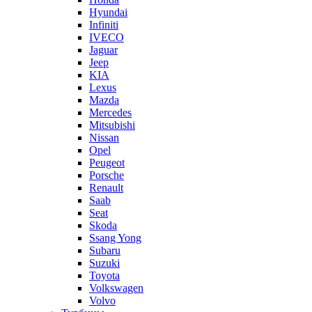
Hyundai
Infiniti
IVECO
Jaguar
Jeep
KIA
Lexus
Mazda
Mercedes
Mitsubishi
Nissan
Opel
Peugeot
Porsche
Renault
Saab
Seat
Skoda
Ssang Yong
Subaru
Suzuki
Toyota
Volkswagen
Volvo