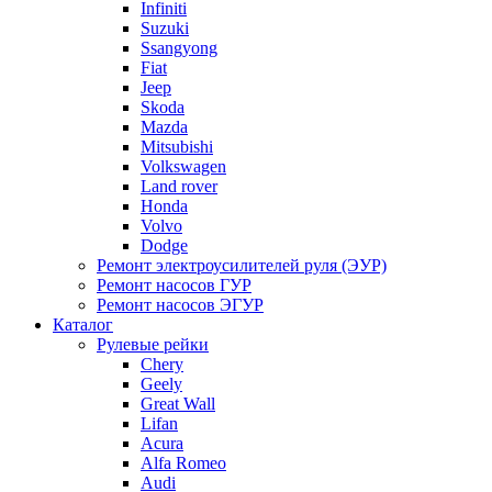
Infiniti
Suzuki
Ssangyong
Fiat
Jeep
Skoda
Mazda
Mitsubishi
Volkswagen
Land rover
Honda
Volvo
Dodge
Ремонт электроусилителей руля (ЭУР)
Ремонт насосов ГУР
Ремонт насосов ЭГУР
Каталог
Рулевые рейки
Chery
Geely
Great Wall
Lifan
Acura
Alfa Romeo
Audi