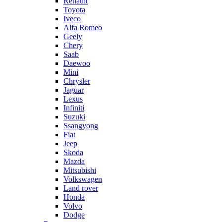
Renault
Toyota
Iveco
Alfa Romeo
Geely
Chery
Saab
Daewoo
Mini
Chrysler
Jaguar
Lexus
Infiniti
Suzuki
Ssangyong
Fiat
Jeep
Skoda
Mazda
Mitsubishi
Volkswagen
Land rover
Honda
Volvo
Dodge