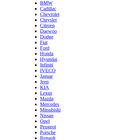
BMW
Cadillac
Chevrolet
Chrysler
Citroen
Daewoo
Dodge
Fiat
Ford
Honda
Hyundai
Infiniti
IVECO
Jaguar
Jeep
KIA
Lexus
Mazda
Mercedes
Mitsubishi
Nissan
Opel
Peugeot
Porsche
Renault