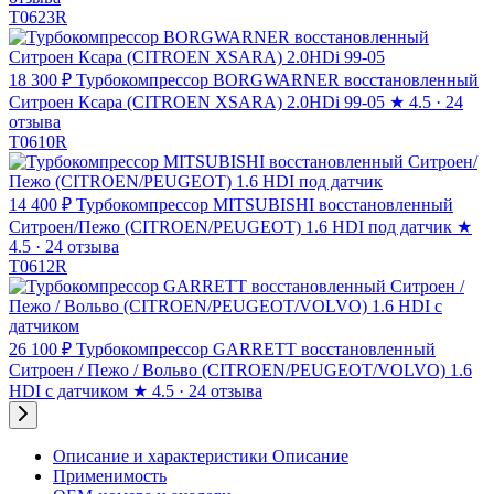
T0623R
18 300 ₽
Турбокомпрессор BORGWARNER восстановленный
Ситроен Ксара (CITROEN XSARA) 2.0HDi 99-05
★
4.5 · 24
отзыва
T0610R
14 400 ₽
Турбокомпрессор MITSUBISHI восстановленный
Ситроен/Пежо (CITROEN/PEUGEOT) 1.6 HDI под датчик
★
4.5 · 24 отзыва
T0612R
26 100 ₽
Турбокомпрессор GARRETT восстановленный
Ситроен / Пежо / Вольво (CITROEN/PEUGEOT/VOLVO) 1.6
HDI с датчиком
★
4.5 · 24 отзыва
Описание и характеристики
Описание
Применимость