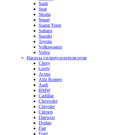
Saab
Seat
Skoda
Smart
Ssang Yong
Subaru
Suzuki
Toyota
Volkswagen
Volvo
Насосы гидроусилителя руля
Chery
Geely
Acura
Alfa Romeo
Audi
BMW
Cadillac
Chevrolet
Chrysler
Citroen
Daewoo
Dodge
Fiat
Ford