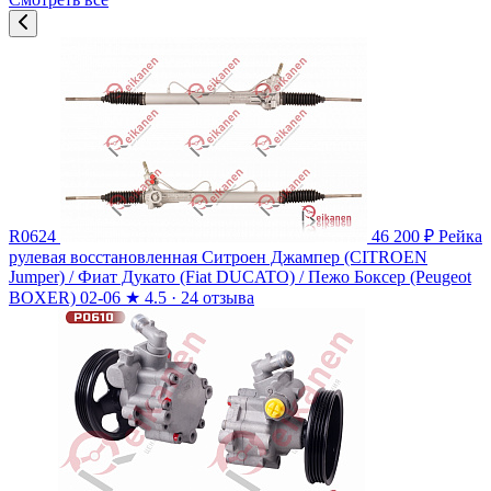
R0624
46 200 ₽
Рейка
рулевая восстановленная Ситроен Джампер (CITROEN
Jumper) / Фиат Дукато (Fiat DUCATO) / Пежо Боксер (Peugeot
BOXER) 02-06
★
4.5 · 24 отзыва