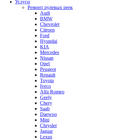
Услуги
Ремонт рулевых реек
Audi
BMW
Chevrolet
Citroen
Ford
Hyundai
KIA
Mercedes
Nissan
Opel
Peugeot
Renault
Toyota
Iveco
Alfa Romeo
Geely
Chery
Saab
Daewoo
Mini
Chrysler
Jaguar
Lexus