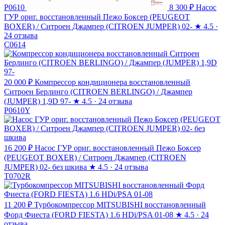
P0610
8 300 ₽
Насос
ГУР ориг. восстановленный Пежо Боксер (PEUGEOT
BOXER) / Ситроен Джампер (CITROEN JUMPER) 02-
★
4.5 ·
24 отзыва
C0614
20 000 ₽
Компрессор кондиционера восстановленный
Ситроен Берлинго (CITROEN BERLINGO) / Джампер
(JUMPER) 1,9D 97-
★
4.5 · 24 отзыва
P0610Y
16 200 ₽
Насос ГУР ориг. восстановленный Пежо Боксер
(PEUGEOT BOXER) / Ситроен Джампер (CITROEN
JUMPER) 02- без шкива
★
4.5 · 24 отзыва
T0702R
11 200 ₽
Турбокомпрессор MITSUBISHI восстановленный
Форд Фиеста (FORD FIESTA) 1.6 HDi/PSA 01-08
★
4.5 · 24
отзыва