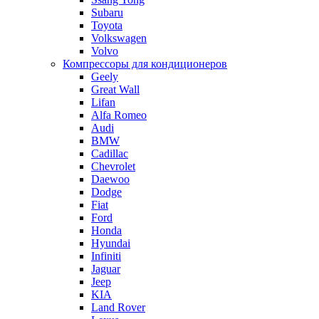
Subaru
Toyota
Volkswagen
Volvo
Компрессоры для кондиционеров
Geely
Great Wall
Lifan
Alfa Romeo
Audi
BMW
Cadillac
Chevrolet
Daewoo
Dodge
Fiat
Ford
Honda
Hyundai
Infiniti
Jaguar
Jeep
KIA
Land Rover