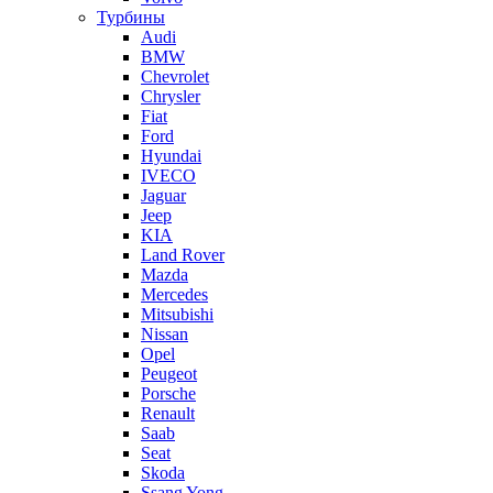
Турбины
Audi
BMW
Chevrolet
Chrysler
Fiat
Ford
Hyundai
IVECO
Jaguar
Jeep
KIA
Land Rover
Mazda
Mercedes
Mitsubishi
Nissan
Opel
Peugeot
Porsche
Renault
Saab
Seat
Skoda
Ssang Yong