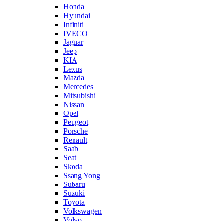
Honda
Hyundai
Infiniti
IVECO
Jaguar
Jeep
KIA
Lexus
Mazda
Mercedes
Mitsubishi
Nissan
Opel
Peugeot
Porsche
Renault
Saab
Seat
Skoda
Ssang Yong
Subaru
Suzuki
Toyota
Volkswagen
Volvo