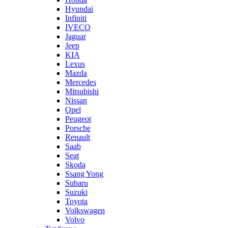
Hyundai
Infiniti
IVECO
Jaguar
Jeep
KIA
Lexus
Mazda
Mercedes
Mitsubishi
Nissan
Opel
Peugeot
Porsche
Renault
Saab
Seat
Skoda
Ssang Yong
Subaru
Suzuki
Toyota
Volkswagen
Volvo