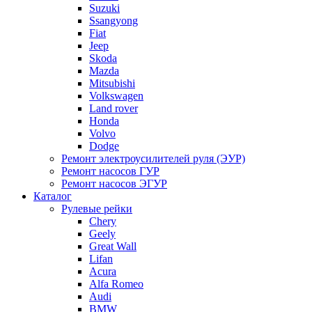
Suzuki
Ssangyong
Fiat
Jeep
Skoda
Mazda
Mitsubishi
Volkswagen
Land rover
Honda
Volvo
Dodge
Ремонт электроусилителей руля (ЭУР)
Ремонт насосов ГУР
Ремонт насосов ЭГУР
Каталог
Рулевые рейки
Chery
Geely
Great Wall
Lifan
Acura
Alfa Romeo
Audi
BMW