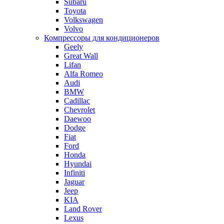
Subaru
Toyota
Volkswagen
Volvo
Компрессоры для кондиционеров
Geely
Great Wall
Lifan
Alfa Romeo
Audi
BMW
Cadillac
Chevrolet
Daewoo
Dodge
Fiat
Ford
Honda
Hyundai
Infiniti
Jaguar
Jeep
KIA
Land Rover
Lexus