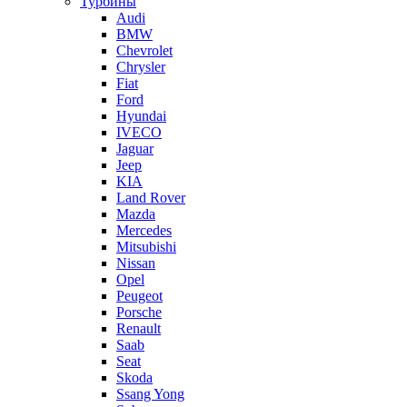
Турбины
Audi
BMW
Chevrolet
Chrysler
Fiat
Ford
Hyundai
IVECO
Jaguar
Jeep
KIA
Land Rover
Mazda
Mercedes
Mitsubishi
Nissan
Opel
Peugeot
Porsche
Renault
Saab
Seat
Skoda
Ssang Yong