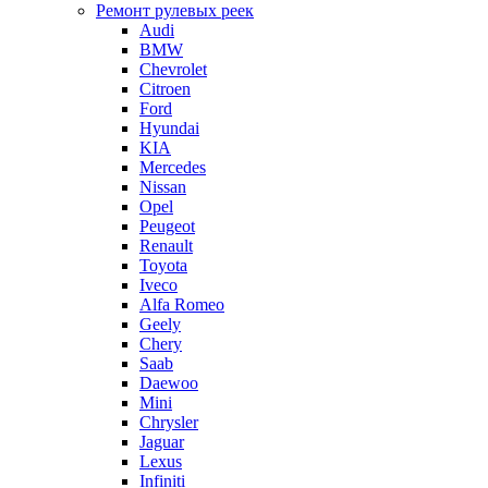
Ремонт рулевых реек
Audi
BMW
Chevrolet
Citroen
Ford
Hyundai
KIA
Mercedes
Nissan
Opel
Peugeot
Renault
Toyota
Iveco
Alfa Romeo
Geely
Chery
Saab
Daewoo
Mini
Chrysler
Jaguar
Lexus
Infiniti