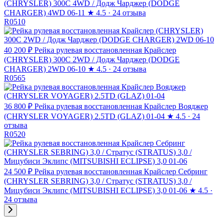
(CHRYSLER) 300C 4WD / Додж Чарджер (DODGE
CHARGER) 4WD 06-11
★
4.5 · 24 отзыва
R0510
40 200 ₽
Рейка рулевая восстановленная Крайслер
(CHRYSLER) 300C 2WD / Додж Чарджер (DODGE
CHARGER) 2WD 06-10
★
4.5 · 24 отзыва
R0565
36 800 ₽
Рейка рулевая восстановленная Крайслер Вояджер
(CHRYSLER VOYAGER) 2.5TD (GLAZ) 01-04
★
4.5 · 24
отзыва
R0520
24 500 ₽
Рейка рулевая восстановленная Крайслер Себринг
(CHRYSLER SEBRING) 3,0 / Стратус (STRATUS) 3,0 /
Мицубиси Эклипс (MITSUBISHI ECLIPSE) 3,0 01-06
★
4.5 ·
24 отзыва