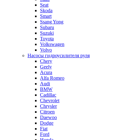
Seat
Skoda
Smart
Ssang Yong
Subaru
Suzuki
Toyota
Volkswagen
Volvo
Насосы гидроусилителя руля
Chery
Geely
Acura
Alfa Romeo
Audi
BMW
Cadillac
Chevrolet
Chrysler
Citroen
Daewoo
Dodge
Fiat
Ford
Honda