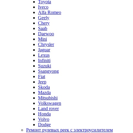
Toyota
Iveco
Alfa Romeo
Geely
Chery
Saab
Daewoo
Mini
Chrysler
Jaguar
Lexus
Infiniti
Suzuki
Ssangyong
Fiat
Jeep
Skoda
Mazda
Mitsubishi
Volkswagen
Land rover
Honda
Volvo
Dodge
Ремонт рулевых реек с электроусилителем