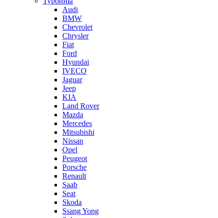
Турбины
Audi
BMW
Chevrolet
Chrysler
Fiat
Ford
Hyundai
IVECO
Jaguar
Jeep
KIA
Land Rover
Mazda
Mercedes
Mitsubishi
Nissan
Opel
Peugeot
Porsche
Renault
Saab
Seat
Skoda
Ssang Yong