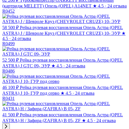
62 200 ₽
Турбокомпрессор GARRETT восстановленный
(картридж MELETT) Опель (OPEL) A14NET
★
4.5 · 24 отзыва
R0452
58 500 ₽
Рейка рулевая восстановленная Опель Астра (OPEL
ASTRA) J / Шевроле Круз (CHEVROLET CRUZE) 10- ЭУР
★
4.5 · 24 отзыва
R0499
52 500 ₽
Рейка рулевая восстановленная Опель Астра (OPEL
ASTRA) J GTC 09- ЭУР
★
4.5 · 24 отзыва
R0486
46 100 ₽
Рейка рулевая восстановленная Опель Астра (OPEL
ASTRA) J 10- ГУР под серво
★
4.5 · 24 отзыва
R0431
41 500 ₽
Рейка рулевая восстановленная Опель Астра (OPEL
ASTRA) H / Зафира (ZAFIRA) B 05- ZF
★
4.5 · 24 отзыва