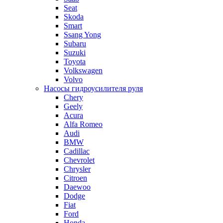
Seat
Skoda
Smart
Ssang Yong
Subaru
Suzuki
Toyota
Volkswagen
Volvo
Насосы гидроусилителя руля
Chery
Geely
Acura
Alfa Romeo
Audi
BMW
Cadillac
Chevrolet
Chrysler
Citroen
Daewoo
Dodge
Fiat
Ford
Honda