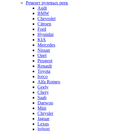
Ремонт рулевых реек
Audi
BMW
Chevrolet
Citroen
Ford
Hyundai
KIA
Mercedes
Nissan
Opel
Peugeot
Renault
Toyota
Iveco
Alfa Romeo
Geely
Chery
Saab
Daewoo
Mini
Chrysler
Jaguar
Lexus
Infiniti