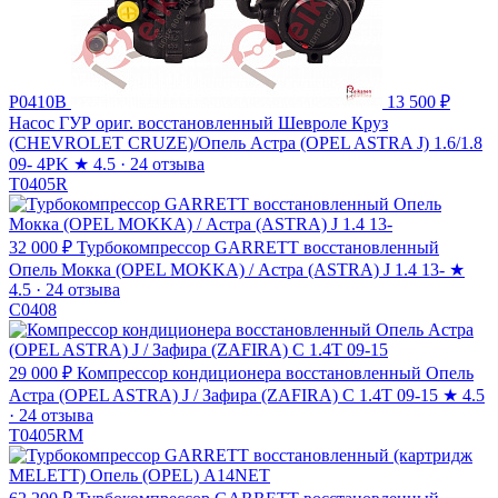
P0410B
13 500 ₽
Насос ГУР ориг. восстановленный Шевроле Круз
(CHEVROLET CRUZE)/Опель Астра (OPEL ASTRA J) 1.6/1.8
09- 4PK
★
4.5 · 24 отзыва
T0405R
32 000 ₽
Турбокомпрессор GARRETT восстановленный
Опель Мокка (OPEL MOKKA) / Астра (ASTRA) J 1.4 13-
★
4.5 · 24 отзыва
C0408
29 000 ₽
Компрессор кондиционера восстановленный Опель
Астра (OPEL ASTRA) J / Зафира (ZAFIRA) C 1.4T 09-15
★
4.5
· 24 отзыва
T0405RM