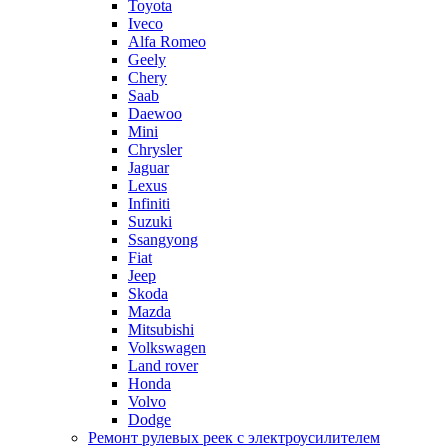
Toyota
Iveco
Alfa Romeo
Geely
Chery
Saab
Daewoo
Mini
Chrysler
Jaguar
Lexus
Infiniti
Suzuki
Ssangyong
Fiat
Jeep
Skoda
Mazda
Mitsubishi
Volkswagen
Land rover
Honda
Volvo
Dodge
Ремонт рулевых реек с электроусилителем