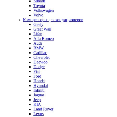
Subaru
Toyota
Volkswagen
Volvo
Компрессоры для кондиционеров
Geely
Great Wall
Lifan
Alfa Romeo
Audi
BMW
Cadillac
Chevrolet
Daewoo
Dodge
Fiat
Ford
Honda
Hyundai
Infiniti
Jaguar
Jeep
KIA
Land Rover
Lexus