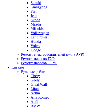
Suzuki
Ssangyong
Fiat
Jeep
Skoda
Mazda
Mitsubishi
Volkswagen
Land rover
Honda
Volvo
Dodge
Ремонт электроусилителей руля (ЭУР)
Ремонт насосов ГУР
Ремонт насосов ЭГУР
Каталог
Рулевые рейки
Chery
Geely
Great Wall
Lifan
Acura
Alfa Romeo
Audi
BMW