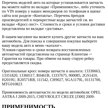
Перечень моделей авто на которые устанавливается запчасть
вы можете найти во вкладке «Применимость», либо уточнить
по VIN номеру у наших менеджеров по телефонам в шапке
сайта или разделе «Контакты». Перечень брендов
производителей и перекрестные коды запчастей см. во
вкладке «Кросс-лист». Стоимость и сроки и условия доставки
представлены во вкладке «доставка».
В нашем магазине вы можете купить другие запчасти на ваш
автомобиль. Для поиска и совершения покупки выберете
вашу модель авто в меню «каталог».
Условия гарантии и сроки возврата восстановленных
автозапчастей представлены на странице Клиентам ->
Гарантия на товары. При обмене на вашу старую рейку
предоставляется скидка.
Оригинальные кросс номера запчасти и аналоги: 13330663,
13351820, 13360117, R0461B, 13337675, 900085, 2GS1410,
H2019U, R20571RB, 111542, CH9027, SGA1179L, 01131700,
MTG010823
Применяемость автозапчасти по модели автомобиля: OPEL
ASTRA J 2009-2015, CHEVROLET CRUZE [J300] 2009-
ПРИМЕНИМОСТЬ