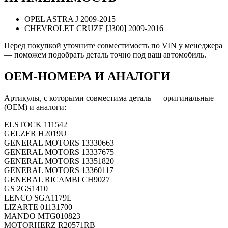
OPEL ASTRA J 2009-2015
CHEVROLET CRUZE [J300] 2009-2016
Перед покупкой уточните совместимость по VIN у менеджера
— поможем подобрать деталь точно под ваш автомобиль.
OEM-НОМЕРА И АНАЛОГИ
Артикулы, с которыми совместима деталь — оригинальные
(OEM) и аналоги:
ELSTOCK
111542
GELZER
H2019U
GENERAL MOTORS
13330663
GENERAL MOTORS
13337675
GENERAL MOTORS
13351820
GENERAL MOTORS
13360117
GENERAL RICAMBI
CH9027
GS
2GS1410
LENCO
SGA1179L
LIZARTE
01131700
MANDO
MTG010823
MOTORHERZ
R20571RB