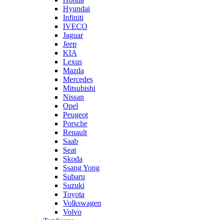
Hyundai
Infiniti
IVECO
Jaguar
Jeep
KIA
Lexus
Mazda
Mercedes
Mitsubishi
Nissan
Opel
Peugeot
Porsche
Renault
Saab
Seat
Skoda
Ssang Yong
Subaru
Suzuki
Toyota
Volkswagen
Volvo