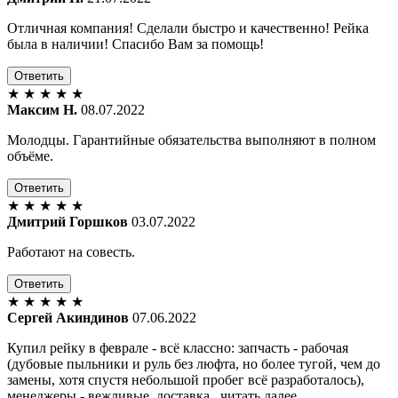
Отличная компания! Сделали быстро и качественно! Рейка
была в наличии! Спасибо Вам за помощь!
Ответить
★
★
★
★
★
Максим Н.
08.07.2022
Молодцы. Гарантийные обязательства выполняют в полном
объёме.
Ответить
★
★
★
★
★
Дмитрий Горшков
03.07.2022
Работают на совесть.
Ответить
★
★
★
★
★
Сергей Акиндинов
07.06.2022
Купил рейку в феврале - всё классно: запчасть - рабочая
(дубовые пыльники и руль без люфта, но более тугой, чем до
замены, хотя спустя небольшой пробег всё разработалось),
менеджеры - вежливые, доставка...читать далее