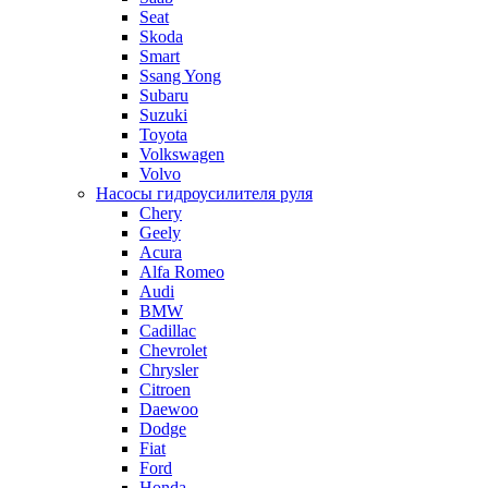
Seat
Skoda
Smart
Ssang Yong
Subaru
Suzuki
Toyota
Volkswagen
Volvo
Насосы гидроусилителя руля
Chery
Geely
Acura
Alfa Romeo
Audi
BMW
Cadillac
Chevrolet
Chrysler
Citroen
Daewoo
Dodge
Fiat
Ford
Honda