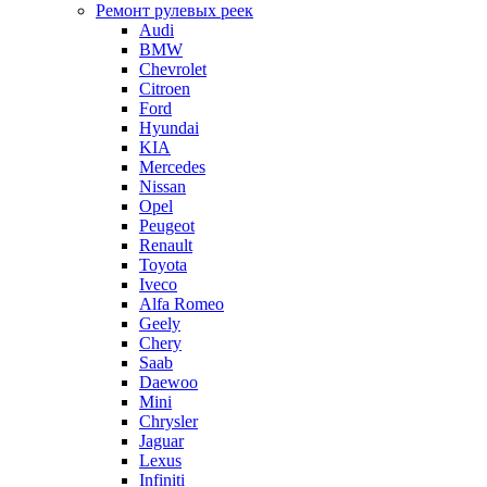
Ремонт рулевых реек
Audi
BMW
Chevrolet
Citroen
Ford
Hyundai
KIA
Mercedes
Nissan
Opel
Peugeot
Renault
Toyota
Iveco
Alfa Romeo
Geely
Chery
Saab
Daewoo
Mini
Chrysler
Jaguar
Lexus
Infiniti