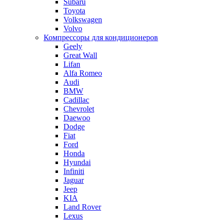
Subaru
Toyota
Volkswagen
Volvo
Компрессоры для кондиционеров
Geely
Great Wall
Lifan
Alfa Romeo
Audi
BMW
Cadillac
Chevrolet
Daewoo
Dodge
Fiat
Ford
Honda
Hyundai
Infiniti
Jaguar
Jeep
KIA
Land Rover
Lexus