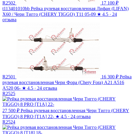
R2502
17 100 ₽
t113401010bb Рейка рулевая восстановленная Лифан (LIFAN)
X60 / Чери Тигго (CHERY TIGGO) T11 05-09
★
4.5 · 24
отзыва
R2501
16 300 ₽
Рейка
рулевая восстановленная Чери Фора (Chery Fora) A21 A516
A520 06-
★
4.5 · 24 отзыва
R2525
27 500 ₽
Рейка рулевая восстановленная Чери Тигго (CHERY
TIGGO) 8 PRO [T1A] 22-
★
4.5 · 24 отзыва
R2524