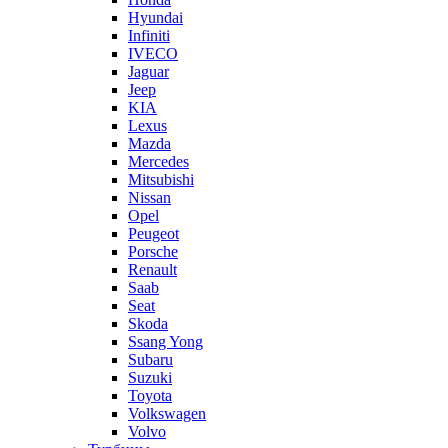
Hyundai
Infiniti
IVECO
Jaguar
Jeep
KIA
Lexus
Mazda
Mercedes
Mitsubishi
Nissan
Opel
Peugeot
Porsche
Renault
Saab
Seat
Skoda
Ssang Yong
Subaru
Suzuki
Toyota
Volkswagen
Volvo