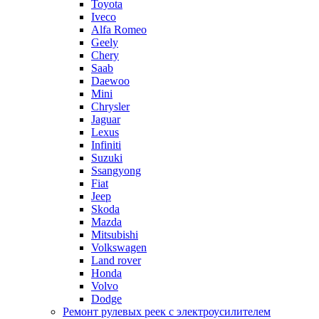
Toyota
Iveco
Alfa Romeo
Geely
Chery
Saab
Daewoo
Mini
Chrysler
Jaguar
Lexus
Infiniti
Suzuki
Ssangyong
Fiat
Jeep
Skoda
Mazda
Mitsubishi
Volkswagen
Land rover
Honda
Volvo
Dodge
Ремонт рулевых реек с электроусилителем