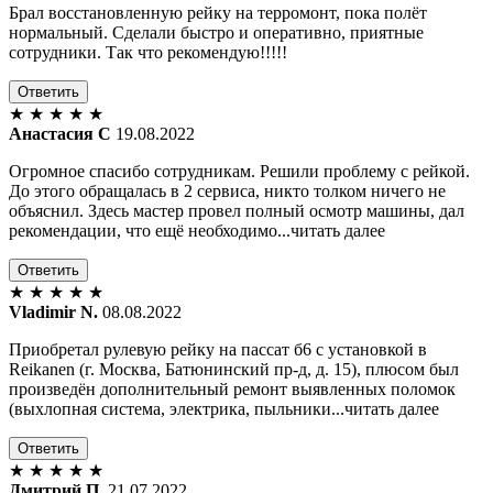
Брал восстановленную рейку на терромонт, пока полёт
нормальный. Сделали быстро и оперативно, приятные
сотрудники. Так что рекомендую!!!!!
Ответить
★
★
★
★
★
Анастасия С
19.08.2022
Огромное спасибо сотрудникам. Решили проблему с рейкой.
До этого обращалась в 2 сервиса, никто толком ничего не
объяснил. Здесь мастер провел полный осмотр машины, дал
рекомендации, что ещё необходимо...читать далее
Ответить
★
★
★
★
★
Vladimir N.
08.08.2022
Приобретал рулевую рейку на пассат б6 с установкой в
Reikanen (г. Москва, Батюнинский пр-д, д. 15), плюсом был
произведён дополнительный ремонт выявленных поломок
(выхлопная система, электрика, пыльники...читать далее
Ответить
★
★
★
★
★
Дмитрий П.
21.07.2022