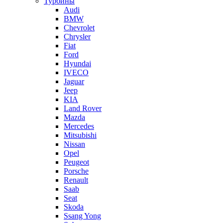
Турбины
Audi
BMW
Chevrolet
Chrysler
Fiat
Ford
Hyundai
IVECO
Jaguar
Jeep
KIA
Land Rover
Mazda
Mercedes
Mitsubishi
Nissan
Opel
Peugeot
Porsche
Renault
Saab
Seat
Skoda
Ssang Yong