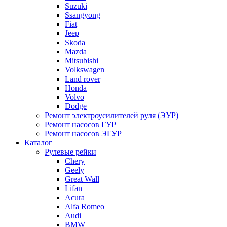
Suzuki
Ssangyong
Fiat
Jeep
Skoda
Mazda
Mitsubishi
Volkswagen
Land rover
Honda
Volvo
Dodge
Ремонт электроусилителей руля (ЭУР)
Ремонт насосов ГУР
Ремонт насосов ЭГУР
Каталог
Рулевые рейки
Chery
Geely
Great Wall
Lifan
Acura
Alfa Romeo
Audi
BMW