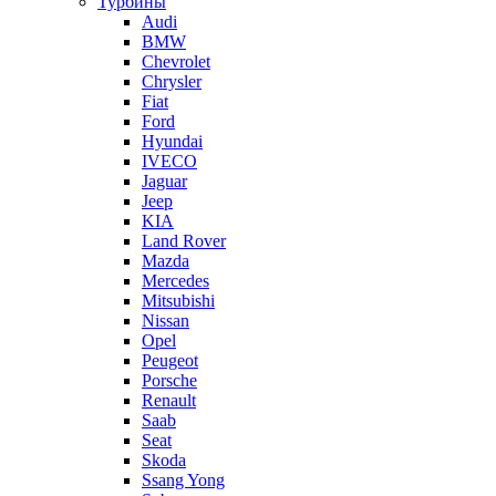
Турбины
Audi
BMW
Chevrolet
Chrysler
Fiat
Ford
Hyundai
IVECO
Jaguar
Jeep
KIA
Land Rover
Mazda
Mercedes
Mitsubishi
Nissan
Opel
Peugeot
Porsche
Renault
Saab
Seat
Skoda
Ssang Yong