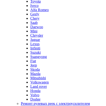
Toyota
Iveco
Alfa Romeo
Geely
Chery
Saab
Daewoo
Mini
Chrysler
Jaguar
Lexus
Infiniti
Suzuki
Ssangyong
Fiat
Jeep
Skoda
Mazda
Mitsubishi
Volkswagen
Land rover
Honda
Volvo
Dodge
Ремонт рулевых реек с электроусилителем