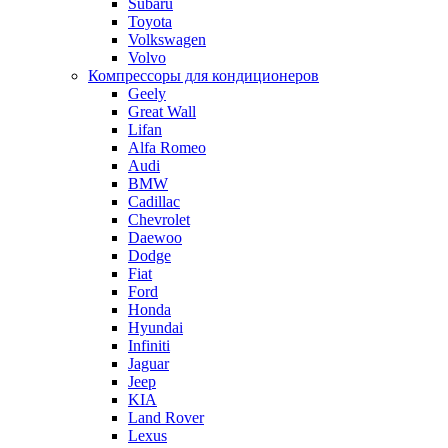
Subaru
Toyota
Volkswagen
Volvo
Компрессоры для кондиционеров
Geely
Great Wall
Lifan
Alfa Romeo
Audi
BMW
Cadillac
Chevrolet
Daewoo
Dodge
Fiat
Ford
Honda
Hyundai
Infiniti
Jaguar
Jeep
KIA
Land Rover
Lexus