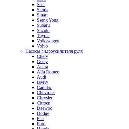
Seat
Skoda
Smart
Ssang Yong
Subaru
Suzuki
Toyota
Volkswagen
Volvo
Насосы гидроусилителя руля
Chery
Geely
Acura
Alfa Romeo
Audi
BMW
Cadillac
Chevrolet
Chrysler
Citroen
Daewoo
Dodge
Fiat
Ford
Honda