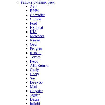
Ремонт рулевых реек
Audi
BMW
Chevrolet
Citroen
Ford
Hyundai
KIA
Mercedes
Nissan
Opel
Peugeot
Renault
Toyota
Iveco
Alfa Romeo
Geely
Chery
Saab
Daewoo
Mini
Chrysler
Jaguar
Lexus
Infiniti