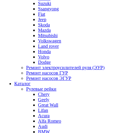
Suzuki
Ssangyong
Fiat
Jeep
Skoda
Mazda
Mitsubishi
Volkswagen
Land rover
Honda
Volvo
Dodge
Ремонт электроусилителей руля (ЭУР)
Ремонт насосов ГУР
Ремонт насосов ЭГУР
Каталог
Рулевые рейки
Chery
Geely
Great Wall
Lifan
Acura
Alfa Romeo
Audi
BMW