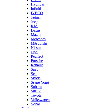
Hyundai
Infiniti
IVECO
Jaguar
Jeep
KIA
Lexus
Mazda
Mercedes
Mitsubishi
Nissan
Opel
Peugeot
Porsche
Renault
Saab
Seat
Skoda
Ssang Yong
Subaru
Suzuki
Toyota
Volkswagen
Volvo