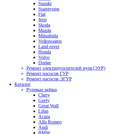
Suzuki
Ssangyong
Fiat
Jeep
Skoda
Mazda
Mitsubishi
Volkswagen
Land rover
Honda
Volvo
Dodge
Ремонт электроусилителей руля (ЭУР)
Ремонт насосов ГУР
Ремонт насосов ЭГУР
Каталог
Рулевые рейки
Chery
Geely
Great Wall
Lifan
Acura
Alfa Romeo
Audi
BMW