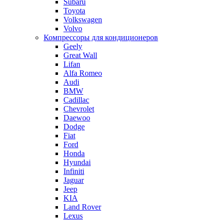
Subaru
Toyota
Volkswagen
Volvo
Компрессоры для кондиционеров
Geely
Great Wall
Lifan
Alfa Romeo
Audi
BMW
Cadillac
Chevrolet
Daewoo
Dodge
Fiat
Ford
Honda
Hyundai
Infiniti
Jaguar
Jeep
KIA
Land Rover
Lexus