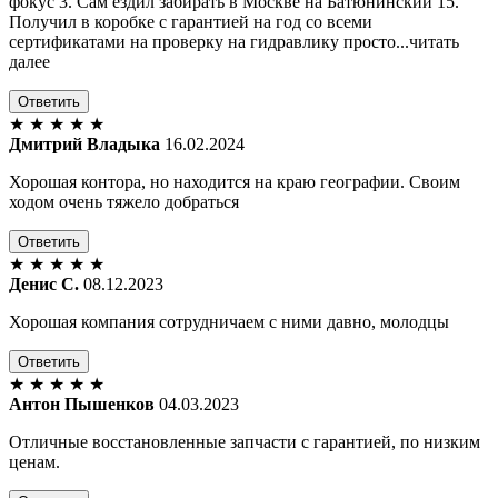
фокус 3. Сам ездил забирать в Москве на Батюнинский 15.
Получил в коробке с гарантией на год со всеми
сертификатами на проверку на гидравлику просто...читать
далее
Ответить
★
★
★
★
★
Дмитрий Владыка
16.02.2024
Хорошая контора, но находится на краю географии. Своим
ходом очень тяжело добраться
Ответить
★
★
★
★
★
Денис С.
08.12.2023
Хорошая компания сотрудничаем с ними давно, молодцы
Ответить
★
★
★
★
★
Антон Пышенков
04.03.2023
Отличные восстановленные запчасти с гарантией, по низким
ценам.