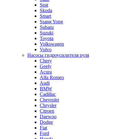
Seat
Skoda
Smart
Ssang Yong
Subaru
Suzuki
Toyota
Volkswagen
Volvo
Насосы гидроусилителя руля
Chery
Geely
Acura
Alfa Romeo
Audi
BMW
Cadillac
Chevrolet
Chrysler
Citroen
Daewoo
Dodge
Fiat
Ford
Honda