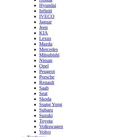
Hyundai
Infiniti
IVECO
Jaguar
Jeep
KIA
Lexus
Mazda
Mercedes
Mitsubishi
Nissan
Opel
Peugeot
Porsche
Renault
Saab
Seat
Skoda
Ssang Yong
Subaru
Suzuki
Toyota
Volkswagen
Volvo