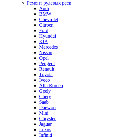
Ремонт рулевых реек
Audi
BMW
Chevrolet
Citroen
Ford
Hyundai
KIA
Mercedes
Nissan
Opel
Peugeot
Renault
Toyota
Iveco
Alfa Romeo
Geely
Chery
Saab
Daewoo
Mini
Chrysler
Jaguar
Lexus
Infiniti