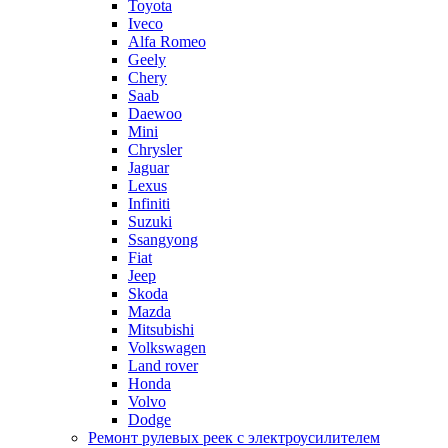
Toyota
Iveco
Alfa Romeo
Geely
Chery
Saab
Daewoo
Mini
Chrysler
Jaguar
Lexus
Infiniti
Suzuki
Ssangyong
Fiat
Jeep
Skoda
Mazda
Mitsubishi
Volkswagen
Land rover
Honda
Volvo
Dodge
Ремонт рулевых реек с электроусилителем