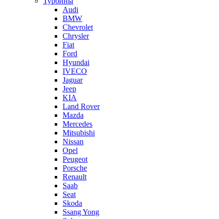
Турбины
Audi
BMW
Chevrolet
Chrysler
Fiat
Ford
Hyundai
IVECO
Jaguar
Jeep
KIA
Land Rover
Mazda
Mercedes
Mitsubishi
Nissan
Opel
Peugeot
Porsche
Renault
Saab
Seat
Skoda
Ssang Yong