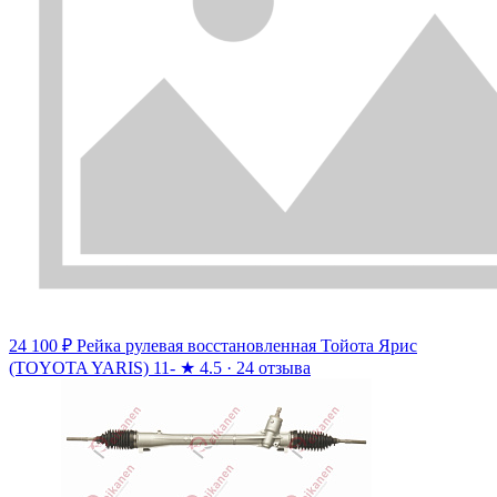
24 100 ₽
Рейка рулевая восстановленная Тойота Ярис
(TOYOTA YARIS) 11-
★
4.5 · 24 отзыва