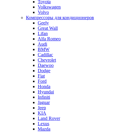
Toyota
Volkswagen
Volvo
Компрессоры для кондиционеров
Geely
Great Wall
Lifan
Alfa Romeo
Audi
BMW
Cadillac
Chevrolet
Daewoo
Dodge
Fiat
Ford
Honda
Hyundai
Infiniti
Jaguar
Jeep
KIA
Land Rover
Lexus
Mazda