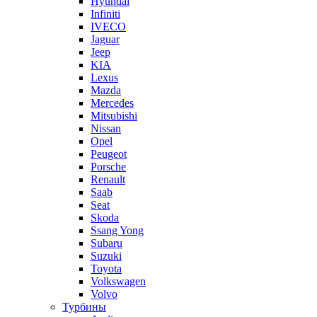
Hyundai
Infiniti
IVECO
Jaguar
Jeep
KIA
Lexus
Mazda
Mercedes
Mitsubishi
Nissan
Opel
Peugeot
Porsche
Renault
Saab
Seat
Skoda
Ssang Yong
Subaru
Suzuki
Toyota
Volkswagen
Volvo
Турбины