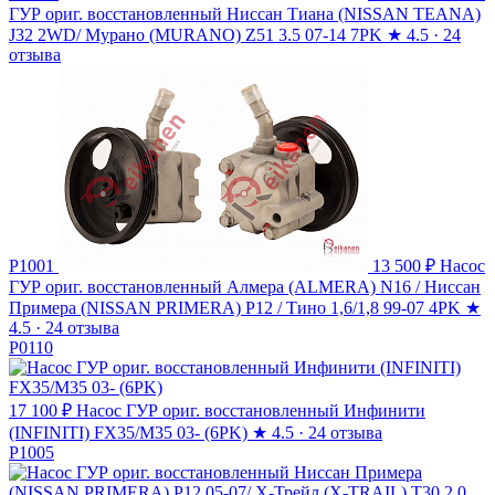
ГУР ориг. восстановленный Ниссан Тиана (NISSAN TEANA)
J32 2WD/ Мурано (MURANO) Z51 3.5 07-14 7PK
★
4.5 · 24
отзыва
P1001
13 500 ₽
Насос
ГУР ориг. восстановленный Алмера (ALMERA) N16 / Ниссан
Примера (NISSAN PRIMERA) P12 / Тино 1,6/1,8 99-07 4PK
★
4.5 · 24 отзыва
P0110
17 100 ₽
Насос ГУР ориг. восстановленный Инфинити
(INFINITI) FX35/M35 03- (6PK)
★
4.5 · 24 отзыва
P1005