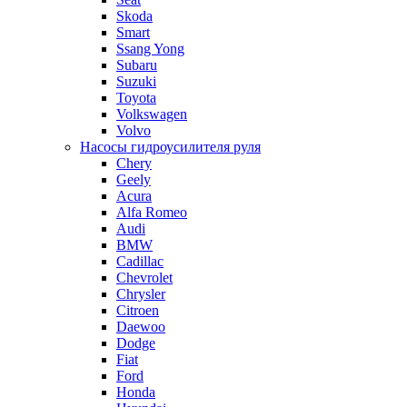
Skoda
Smart
Ssang Yong
Subaru
Suzuki
Toyota
Volkswagen
Volvo
Насосы гидроусилителя руля
Chery
Geely
Acura
Alfa Romeo
Audi
BMW
Cadillac
Chevrolet
Chrysler
Citroen
Daewoo
Dodge
Fiat
Ford
Honda