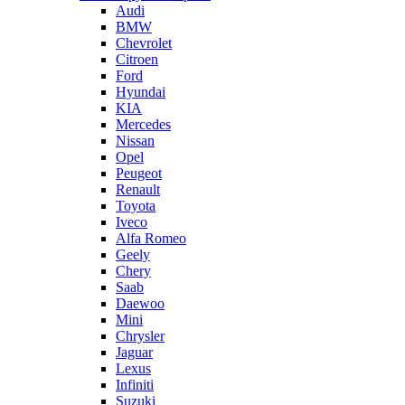
Audi
BMW
Chevrolet
Citroen
Ford
Hyundai
KIA
Mercedes
Nissan
Opel
Peugeot
Renault
Toyota
Iveco
Alfa Romeo
Geely
Chery
Saab
Daewoo
Mini
Chrysler
Jaguar
Lexus
Infiniti
Suzuki