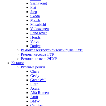
Ssangyong
Fiat
Jeep
Skoda
Mazda
Mitsubishi
Volkswagen
Land rover
Honda
Volvo
Dodge
Ремонт электроусилителей руля (ЭУР)
Ремонт насосов ГУР
Ремонт насосов ЭГУР
Каталог
Рулевые рейки
Chery
Geely
Great Wall
Lifan
Acura
Alfa Romeo
Audi
BMW
Cadillac