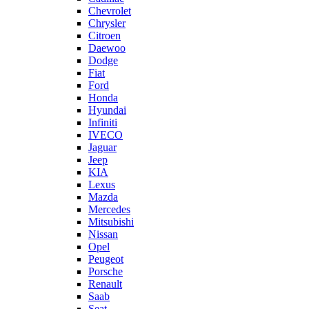
Chevrolet
Chrysler
Citroen
Daewoo
Dodge
Fiat
Ford
Honda
Hyundai
Infiniti
IVECO
Jaguar
Jeep
KIA
Lexus
Mazda
Mercedes
Mitsubishi
Nissan
Opel
Peugeot
Porsche
Renault
Saab
Seat