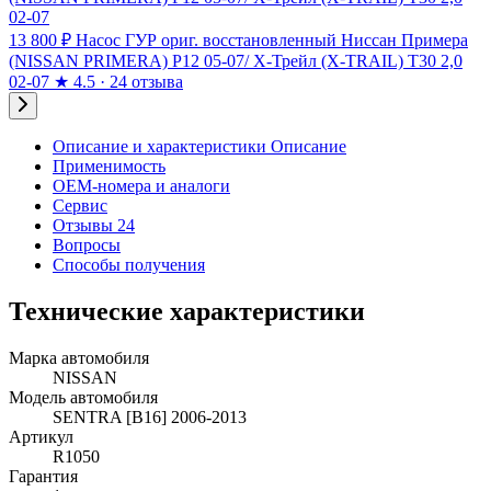
13 800 ₽
Насос ГУР ориг. восстановленный Ниссан Примера
(NISSAN PRIMERA) P12 05-07/ Х-Трейл (X-TRAIL) T30 2,0
02-07
★
4.5 · 24 отзыва
Описание и характеристики
Описание
Применимость
OEM-номера и аналоги
Сервис
Отзывы 24
Вопросы
Способы получения
Технические характеристики
Марка автомобиля
NISSAN
Модель автомобиля
SENTRA [B16] 2006-2013
Артикул
R1050
Гарантия