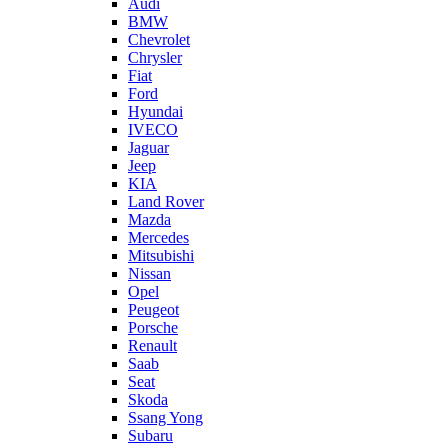
Audi
BMW
Chevrolet
Chrysler
Fiat
Ford
Hyundai
IVECO
Jaguar
Jeep
KIA
Land Rover
Mazda
Mercedes
Mitsubishi
Nissan
Opel
Peugeot
Porsche
Renault
Saab
Seat
Skoda
Ssang Yong
Subaru