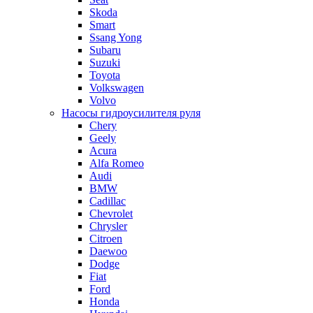
Skoda
Smart
Ssang Yong
Subaru
Suzuki
Toyota
Volkswagen
Volvo
Насосы гидроусилителя руля
Chery
Geely
Acura
Alfa Romeo
Audi
BMW
Cadillac
Chevrolet
Chrysler
Citroen
Daewoo
Dodge
Fiat
Ford
Honda