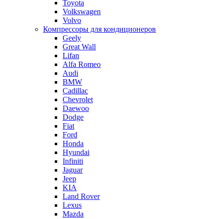
Toyota
Volkswagen
Volvo
Компрессоры для кондиционеров
Geely
Great Wall
Lifan
Alfa Romeo
Audi
BMW
Cadillac
Chevrolet
Daewoo
Dodge
Fiat
Ford
Honda
Hyundai
Infiniti
Jaguar
Jeep
KIA
Land Rover
Lexus
Mazda