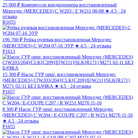
25 000 ₽
Компрессор кондиционера восстановленный
Мерседес (MERCEDES) C W203 / E W211 00-08
★
4.5 · 24
отзыва
R1655
196 700 ₽
Рейка рулевая восстановленная Мерседес
(MERCEDES) C W204 07-16 ЭУР
★
4.5 · 24 отзыва
P1613
15 300 ₽
Насос ГУР ориг. восстановленный Мерседес
(MERCEDES) C[W203/204]/CLK[C209]/E[W211]/SLK[R171]
M271 02-11 БЕЗ БАЧКА
★
4.5 · 24 отзыва
P1657
8 300 ₽
Насос ГУР ориг. восстановленный Мерседес
(MERCEDES) C W204 / E-COUPE C207 / R W251 M276 11-16
★
4.5 · 24 отзыва
P1655