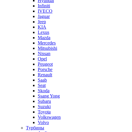
Hyundai
Infiniti
IVECO
Jaguar
Jeep
KIA
Lexus
Mazda
Mercedes
Mitsubishi
Nissan
Opel
Peugeot
Porsche
Renault
Saab
Seat
Skoda
Ssang Yong
Subaru
Suzuki
Toyota
Volkswagen
Volvo
Турбины