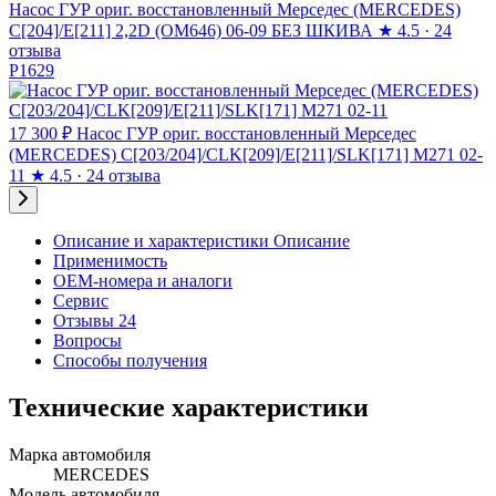
Насос ГУР ориг. восстановленный Мерседес (MERCEDES)
C[204]/E[211] 2,2D (OM646) 06-09 БЕЗ ШКИВА
★
4.5 · 24
отзыва
P1629
17 300 ₽
Насос ГУР ориг. восстановленный Мерседес
(MERCEDES) C[203/204]/CLK[209]/E[211]/SLK[171] M271 02-
11
★
4.5 · 24 отзыва
Описание и характеристики
Описание
Применимость
OEM-номера и аналоги
Сервис
Отзывы 24
Вопросы
Способы получения
Технические характеристики
Марка автомобиля
MERCEDES
Модель автомобиля