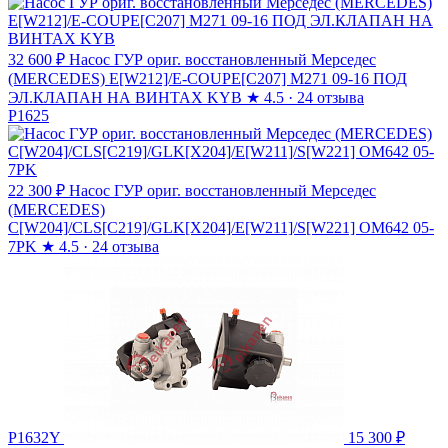
32 600 ₽
Насос ГУР ориг. восстановленный Мерседес
(MERCEDES) E[W212]/E-COUPE[C207] M271 09-16 ПОД
ЭЛ.КЛАПАН НА ВИНТАХ KYB
★
4.5 · 24 отзыва
P1625
22 300 ₽
Насос ГУР ориг. восстановленный Мерседес
(MERCEDES)
C[W204]/CLS[C219]/GLK[X204]/E[W211]/S[W221] OM642 05-
7PK
★
4.5 · 24 отзыва
P1632Y
15 300 ₽