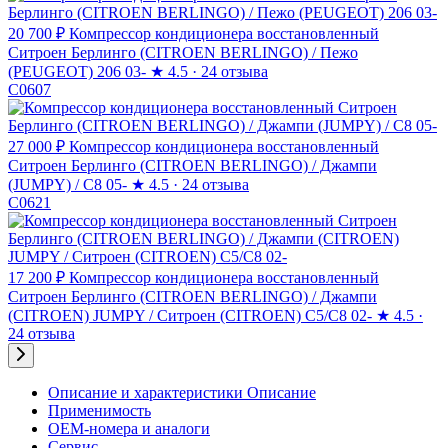
20 700 ₽
Компрессор кондиционера восстановленный
Ситроен Берлинго (CITROEN BERLINGO) / Пежо
(PEUGEOT) 206 03-
★
4.5 · 24 отзыва
C0607
27 000 ₽
Компрессор кондиционера восстановленный
Ситроен Берлинго (CITROEN BERLINGO) / Джампи
(JUMPY) / C8 05-
★
4.5 · 24 отзыва
C0621
17 200 ₽
Компрессор кондиционера восстановленный
Ситроен Берлинго (CITROEN BERLINGO) / Джампи
(CITROEN) JUMPY / Ситроен (CITROEN) C5/C8 02-
★
4.5 ·
24 отзыва
Описание и характеристики
Описание
Применимость
OEM-номера и аналоги
Сервис