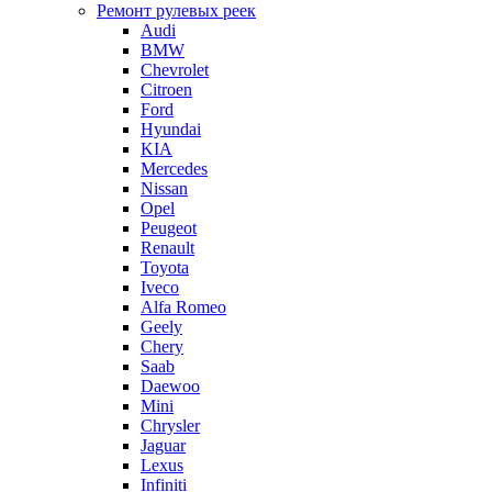
Ремонт рулевых реек
Audi
BMW
Chevrolet
Citroen
Ford
Hyundai
KIA
Mercedes
Nissan
Opel
Peugeot
Renault
Toyota
Iveco
Alfa Romeo
Geely
Chery
Saab
Daewoo
Mini
Chrysler
Jaguar
Lexus
Infiniti