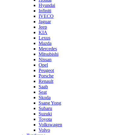
Hyundai
Infiniti
IVECO
Jaguar
Jeep
KIA
Lexus
Mazda
Mercedes
Mitsubishi
Nissan
Opel
Peugeot
Porsche
Renault
Saab
Seat
Skoda
Ssang Yong
Subaru
Suzuki
Toyota
Volkswagen
Volvo