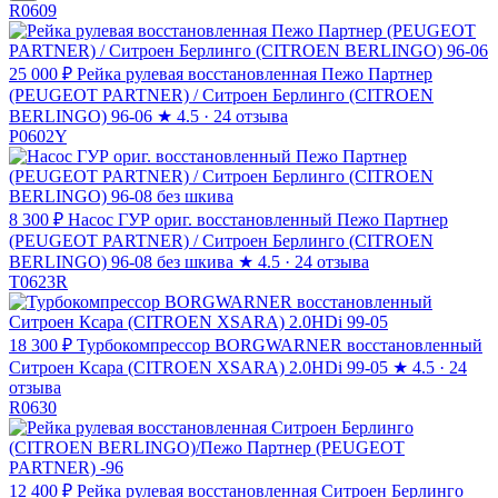
R0609
25 000 ₽
Рейка рулевая восстановленная Пежо Партнер
(PEUGEOT PARTNER) / Ситроен Берлинго (CITROEN
BERLINGO) 96-06
★
4.5 · 24 отзыва
P0602Y
8 300 ₽
Насос ГУР ориг. восстановленный Пежо Партнер
(PEUGEOT PARTNER) / Ситроен Берлинго (CITROEN
BERLINGO) 96-08 без шкива
★
4.5 · 24 отзыва
T0623R
18 300 ₽
Турбокомпрессор BORGWARNER восстановленный
Ситроен Ксара (CITROEN XSARA) 2.0HDi 99-05
★
4.5 · 24
отзыва
R0630
12 400 ₽
Рейка рулевая восстановленная Ситроен Берлинго