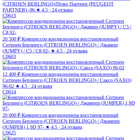
(CITROEN BERLINGO)/Пежо Партнер (PEUGEOT
PARTNER) -96
★
4.5 · 24 отзыва
C0613
20 500 ₽
Компрессор кондиционера восстановленный
Ситроен Берлинго (CITROEN BERLINGO) / Джампи
(JUMPY) / C5 / C8 02-
★
4.5 · 24 отзыва
C0603
12 400 ₽
Компрессор кондиционера восстановленный
Ситроен Берлинго (CITROEN BERLINGO) / Саксо (SAXO)
96-02
★
4.5 · 24 отзыва
C0614
20 000 ₽
Компрессор кондиционера восстановленный
Ситроен Берлинго (CITROEN BERLINGO) / Джампер
(JUMPER) 1,9D 97-
★
4.5 · 24 отзыва
C0625