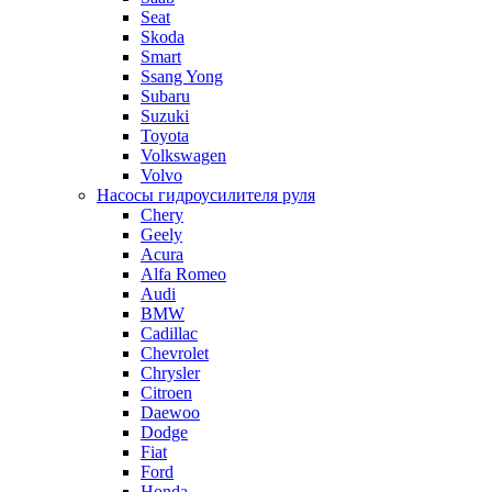
Seat
Skoda
Smart
Ssang Yong
Subaru
Suzuki
Toyota
Volkswagen
Volvo
Насосы гидроусилителя руля
Chery
Geely
Acura
Alfa Romeo
Audi
BMW
Cadillac
Chevrolet
Chrysler
Citroen
Daewoo
Dodge
Fiat
Ford
Honda