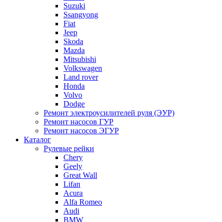
Suzuki
Ssangyong
Fiat
Jeep
Skoda
Mazda
Mitsubishi
Volkswagen
Land rover
Honda
Volvo
Dodge
Ремонт электроусилителей руля (ЭУР)
Ремонт насосов ГУР
Ремонт насосов ЭГУР
Каталог
Рулевые рейки
Chery
Geely
Great Wall
Lifan
Acura
Alfa Romeo
Audi
BMW