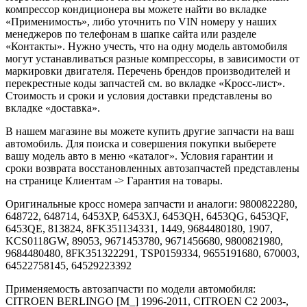
компрессор кондиционера вы можете найти во вкладке
«Применимость», либо уточнить по VIN номеру у наших
менеджеров по телефонам в шапке сайта или разделе
«Контакты». Нужно учесть, что на одну модель автомобиля
могут устанавливаться разные компрессоры, в зависимости от
маркировки двигателя. Перечень брендов производителей и
перекрестные коды запчастей см. во вкладке «Кросс-лист».
Стоимость и сроки и условия доставки представлены во
вкладке «доставка».
В нашем магазине вы можете купить другие запчасти на ваш
автомобиль. Для поиска и совершения покупки выберете
вашу модель авто в меню «каталог». Условия гарантии и
сроки возврата восстановленных автозапчастей представлены
на странице Клиентам -> Гарантия на товары.
Оригинальные кросс номера запчасти и аналоги: 9800822280,
648722, 648714, 6453XP, 6453XJ, 6453QH, 6453QG, 6453QF,
6453QE, 813824, 8FK351134331, 1449, 9684480180, 1907,
KCS0118GW, 89053, 9671453780, 9671456680, 9800821980,
9684480480, 8FK351322291, TSP0159334, 9655191680, 670003,
64522758145, 64529223392
Применяемость автозапчасти по модели автомобиля:
CITROEN BERLINGO [M_] 1996-2011, CITROEN C2 2003-,