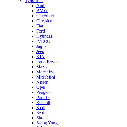
Турбины
Audi
BMW
Chevrolet
Chrysler
Fiat
Ford
Hyundai
IVECO
Jaguar
Jeep
KIA
Land Rover
Mazda
Mercedes
Mitsubishi
Nissan
Opel
Peugeot
Porsche
Renault
Saab
Seat
Skoda
Ssang Yong