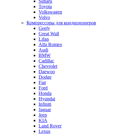
Subaru
Toyota
Volkswagen
Volvo
Компрессоры для кондиционеров
Geely
Great Wall
Lifan
Alfa Romeo
Audi
BMW
Cadillac
Chevrolet
Daewoo
Dodge
Fiat
Ford
Honda
Hyundai
Infiniti
Jaguar
Jeep
KIA
Land Rover
Lexus