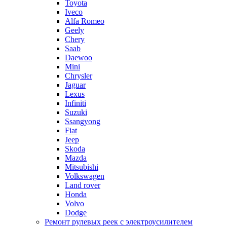
Toyota
Iveco
Alfa Romeo
Geely
Chery
Saab
Daewoo
Mini
Chrysler
Jaguar
Lexus
Infiniti
Suzuki
Ssangyong
Fiat
Jeep
Skoda
Mazda
Mitsubishi
Volkswagen
Land rover
Honda
Volvo
Dodge
Ремонт рулевых реек с электроусилителем